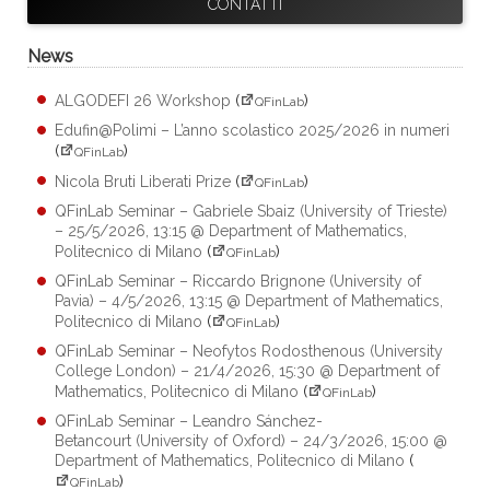
CONTATTI
News
ALGODEFI 26 Workshop
(
)
QFinLab
Edufin@Polimi – L’anno scolastico 2025/2026 in numeri
(
)
QFinLab
Nicola Bruti Liberati Prize
(
)
QFinLab
QFinLab Seminar – Gabriele Sbaiz (University of Trieste)
– 25/5/2026, 13:15 @ Department of Mathematics,
Politecnico di Milano
(
)
QFinLab
QFinLab Seminar – Riccardo Brignone (University of
Pavia) – 4/5/2026, 13:15 @ Department of Mathematics,
Politecnico di Milano
(
)
QFinLab
QFinLab Seminar – Neofytos Rodosthenous (University
College London) – 21/4/2026, 15:30 @ Department of
Mathematics, Politecnico di Milano
(
)
QFinLab
QFinLab Seminar – Leandro Sánchez-
Betancourt (University of Oxford) – 24/3/2026, 15:00 @
Department of Mathematics, Politecnico di Milano
(
)
QFinLab