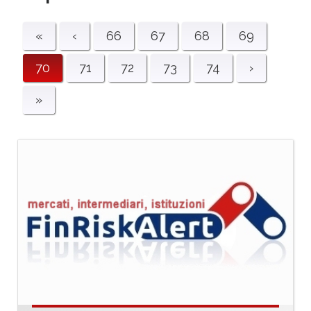
«
‹
66
67
68
69
70
71
72
73
74
›
»