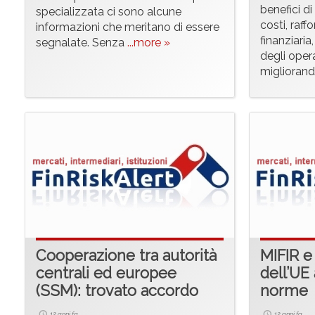
benefici di
specializzata ci sono alcune
costi, raff
informazioni che meritano di essere
finanziari
segnalate. Senza
...more »
degli opera
miglioran
Cooperazione tra autorità
MIFIR e 
centrali ed europee
dell’UE
(SSM): trovato accordo
norme
12 anni fa
12 anni fa