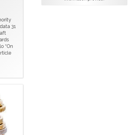
ority
 data 31
aft
ards
lo “On
rticle