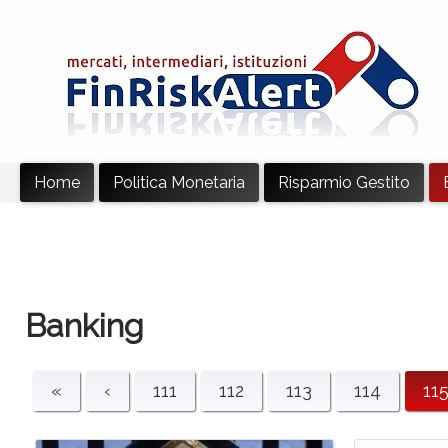
Home
Politica Monetaria
Risparmio Gestito
Banking
«
‹
111
112
113
114
11