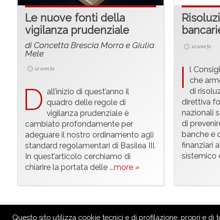
Le nuove fonti della
Risoluzi
vigilanza prudenziale
bancari
di Concetta Brescia Morra e Giulia
12 anni fa
Mele
I
l Consig
12 anni fa
che arm
D
di risolu
all’inizio di quest’anno il
direttiva f
quadro delle regole di
nazionali 
vigilanza prudenziale è
di prevenire
cambiato profondamente per
banche e de
adeguare il nostro ordinamento agli
finanziari a
standard regolamentari di Basilea III.
sistemico 
In quest’articolo cerchiamo di
chiarire la portata delle
...more »
© 2014-2026
www.finriskalert.polimi.it
-
Cookie Policy
-
Priva
Questo sito utilizza cookie tecnici e di profilazione, propri e di 