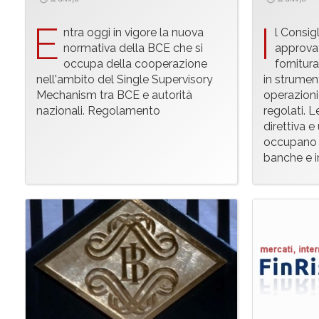
E
I
ntra oggi in vigore la nuova
l Consig
normativa della BCE che si
approvat
occupa della cooperazione
fornitura
nell'ambito del Single Supervisory
in strument
Mechanism tra BCE e autorità
operazioni 
nazionali. Regolamento
regolati. 
direttiva 
occupano d
banche e i