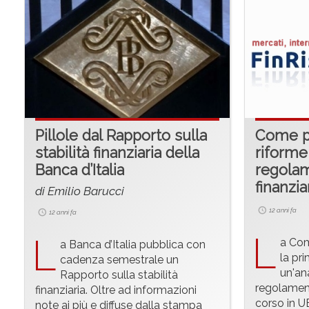
Pillole dal Rapporto sulla
Come p
stabilità finanziaria della
riforme
Banca d’Italia
regola
finanzia
di Emilio Barucci
12 anni fa
12 anni fa
L
L
a Com
a Banca d’Italia pubblica con
la pr
cadenza semestrale un
un'ana
Rapporto sulla stabilità
regolament
finanziaria. Oltre ad informazioni
corso in UE
note ai più e diffuse dalla stampa