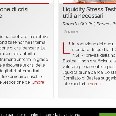
one di crisi
Liquidity Stress Test
e
utili a necessari
Roberto Ottolini, Enrico Ub
12 anni fa
lio ha adottato la direttiva
L’
onizza le norme in tema
introduzione dei due n
zione di crisi bancarie. La
standard di liquidità (
ornisce alle autorità
NSFR) previsti dalla n
strumenti unformi in grado
Basilea III non è sufficiente a
 e risolvere le crisi delle
valutare pienamente la posi
gli altri intermediari
liquidità di una banca. Lo s
l fine di ridurre il rischio
Comitato di Basilea suggeris
e l'esposione dei
...more »
intermediari
...more »
cy Policy
terze parti, per garantire la corretta navigazione,