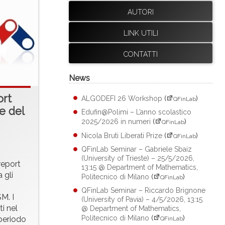
AUTORI
LINK UTILI
CONTATTI
News
ort
ALGODEFI 26 Workshop
(
)
QFinLab
e del
Edufin@Polimi – L’anno scolastico
2025/2026 in numeri
(
)
QFinLab
Nicola Bruti Liberati Prize
(
)
QFinLab
QFinLab Seminar – Gabriele Sbaiz
(University of Trieste) – 25/5/2026,
report
13:15 @ Department of Mathematics,
 gli
Politecnico di Milano
(
)
QFinLab
QFinLab Seminar – Riccardo Brignone
M. I
(University of Pavia) – 4/5/2026, 13:15
i nel
@ Department of Mathematics,
Politecnico di Milano
(
)
 periodo
QFinLab