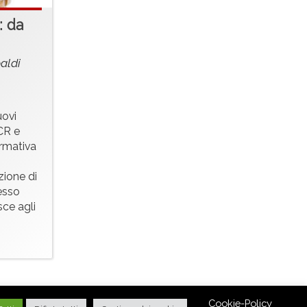
: da
aldi
uovi
LCR e
ormativa
zione di
tesso
ce agli
Cookie-Policy