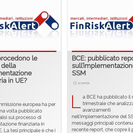
rocedono le
BCE: pubblicato rep
 della
sull’implementazion
mentazione
SSM
ria in UE?
12 anni fa
L
a BCE ha pubblicato il 
trimestrale che analizza
missione europea ha per
avanzamenti
ima volta pubblicato
nell'implementazione del SS
lisi sul processo di
messaggi principali contenut
azione finanziaria in
recente report, che copre il
. La tesi principale è che i