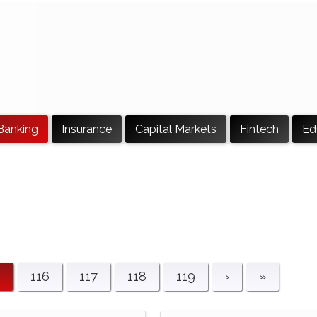
Banking
Insurance
Capital Markets
Fintech
Ed
5
116
117
118
119
›
»