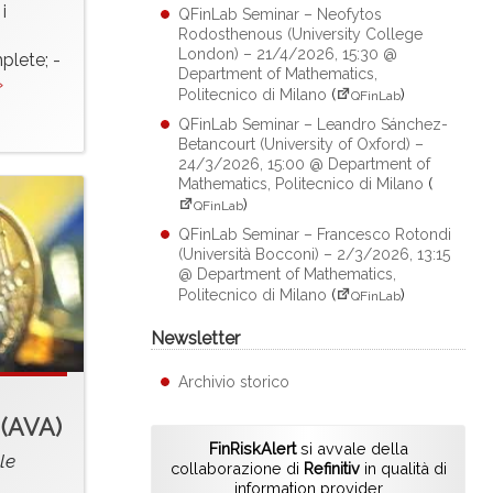
i
QFinLab Seminar – Neofytos
Rodosthenous (University College
London) – 21/4/2026, 15:30 @
lete; -
Department of Mathematics,
»
Politecnico di Milano
(
)
QFinLab
QFinLab Seminar – Leandro Sánchez-
Betancourt (University of Oxford) –
24/3/2026, 15:00 @ Department of
Mathematics, Politecnico di Milano
(
)
QFinLab
QFinLab Seminar – Francesco Rotondi
(Università Bocconi) – 2/3/2026, 13:15
@ Department of Mathematics,
Politecnico di Milano
(
)
QFinLab
Newsletter
Archivio storico
 (AVA)
FinRiskAlert
si avvale della
le
collaborazione di
Refinitiv
in qualità di
information provider