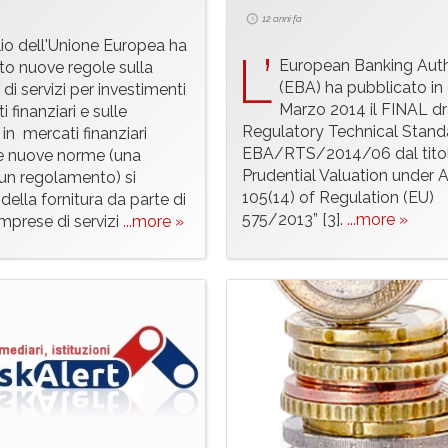
12 anni fa
lio dell'Unione Europea ha
L’
European Banking Auth
o nuove regole sulla
(EBA) ha pubblicato in
 di servizi per investimenti
Marzo 2014 il FINAL dr
i finanziari e sulle
Regulatory Technical Stand
in mercati finanziari
EBA/RTS/2014/06 dal tito
Le nuove norme (una
Prudential Valuation under A
e un regolamento) si
105(14) of Regulation (EU)
ella fornitura da parte di
575/2013” [3].
...more »
mprese di servizi
...more »