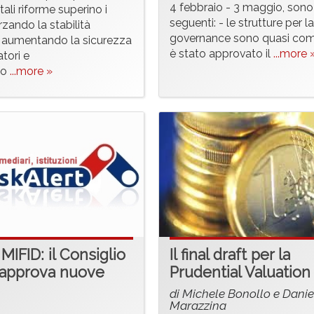
4 febbraio - 3 maggio, sono 
 tali riforme superino i
seguenti: - le strutture per la
orzando la stabilità
governance sono quasi comp
a, aumentando la sicurezza
è stato approvato il
...more 
tori e
do
...more »
MIFID: il Consiglio
Il final draft per la
 approva nuove
Prudential Valuation
di Michele Bonollo e Danie
Marazzina