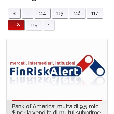
«
‹
114
115
116
117
118
119
›
Bank of America: multa di 9,5 mld
$ per la vendita di mutui subprime