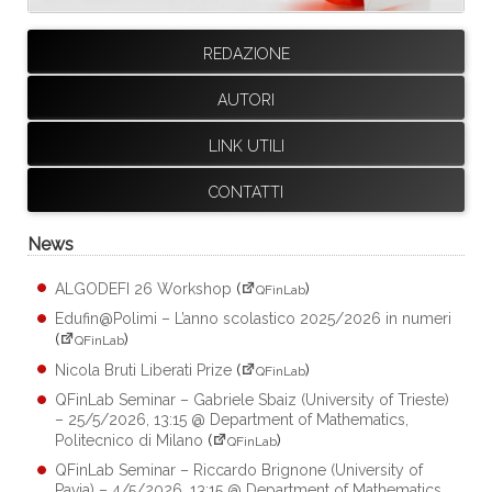
REDAZIONE
AUTORI
LINK UTILI
CONTATTI
News
ALGODEFI 26 Workshop
(
)
QFinLab
Edufin@Polimi – L’anno scolastico 2025/2026 in numeri
(
)
QFinLab
Nicola Bruti Liberati Prize
(
)
QFinLab
QFinLab Seminar – Gabriele Sbaiz (University of Trieste)
– 25/5/2026, 13:15 @ Department of Mathematics,
Politecnico di Milano
(
)
QFinLab
QFinLab Seminar – Riccardo Brignone (University of
Pavia) – 4/5/2026, 13:15 @ Department of Mathematics,