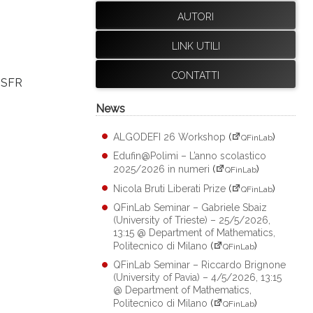
AUTORI
LINK UTILI
CONTATTI
 NSFR
News
ALGODEFI 26 Workshop
(
)
QFinLab
Edufin@Polimi – L’anno scolastico
2025/2026 in numeri
(
)
QFinLab
Nicola Bruti Liberati Prize
(
)
QFinLab
QFinLab Seminar – Gabriele Sbaiz
(University of Trieste) – 25/5/2026,
13:15 @ Department of Mathematics,
Politecnico di Milano
(
)
QFinLab
QFinLab Seminar – Riccardo Brignone
(University of Pavia) – 4/5/2026, 13:15
@ Department of Mathematics,
Politecnico di Milano
(
)
QFinLab