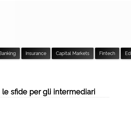
Banking
Insurance
Capital Markets
Fintech
Ed
: le sfide per gli intermediari​