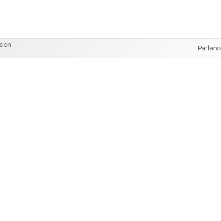
s on
Parlano 