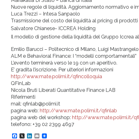
Mariakatia Di Staso – Banca di Italia
Nuove regole di liquidità. Aggiornamento normativo e imp
Luca Trezzi – Intesa Sanpaolo
Trasmissione del costo dei liquidità al pricing di prodotti
Salvatore Chianese- ICCREA Holding
Il modello di gestione della liquidità del Gruppo Iccrea al
Emilio Barucci – Politecnico di Milano, Luigi Mastrangelo
ALM e Behavioral Finance: I “modelli comportamentali” pe
L’evento terminerà verso le 19 con un aperitivo.
E’ gradita l’iscrizione. Per ulteriori informazioni
http://www.mate.polimi.it/qfincolloquia
QFinLab
Nicola Bruti Liberati Quantitative Finance LAB
Riferimenti
mail: qfinlab@polimi.it
pagina web:
http://www.mate.polimi.it/qfinlab
​pagina web del workshop:
http://www.mate.polimi.it/qf
telefono: +39 02 2399 4697
F
X
L
E