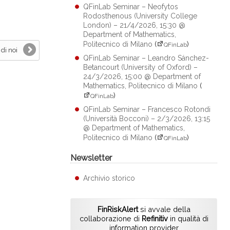
QFinLab Seminar – Neofytos
Rodosthenous (University College
London) – 21/4/2026, 15:30 @
Department of Mathematics,
Politecnico di Milano
(
)
QFinLab
di noi
QFinLab Seminar – Leandro Sánchez-
Betancourt (University of Oxford) –
24/3/2026, 15:00 @ Department of
Mathematics, Politecnico di Milano
(
)
QFinLab
QFinLab Seminar – Francesco Rotondi
(Università Bocconi) – 2/3/2026, 13:15
@ Department of Mathematics,
Politecnico di Milano
(
)
QFinLab
Newsletter
Archivio storico
FinRiskAlert
si avvale della
collaborazione di
Refinitiv
in qualità di
information provider