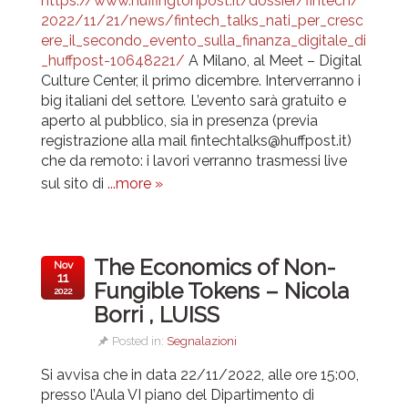
https://www.huffingtonpost.it/dossier/fintech/
2022/11/21/news/fintech_talks_nati_per_cresc
ere_il_secondo_evento_sulla_finanza_digitale_di
_huffpost-10648221/
A Milano, al Meet – Digital
Culture Center, il primo dicembre. Interverranno i
big italiani del settore
.
L’evento sarà gratuito e
aperto al pubblico, sia in presenza (previa
registrazione alla mail fintechtalks@huffpost.it)
che da remoto: i lavori verranno trasmessi live
sul sito di
...more »
The Economics of Non-
Nov
11
Fungible Tokens – Nicola
2022
Borri , LUISS
Posted in:
Segnalazioni
Si avvisa che in data 22/11/2022, alle ore 15:00,
presso l’Aula VI piano del Dipartimento di