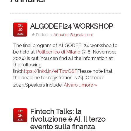
ALGODEFI24 WORKSHOP
Ott
10
2024
Posted in:
Annunci
,
Segnalazioni
The final program of ALGODEFI 24 workshop to
be held at
Politecnico di Milano
(7-8, November,
2024) is out. You can find all the information at
the following
link:
https://lnkd.in/efTxwG6F
Please note that
the deadline for registration is 24, October
2024.Speakers include:
Álvaro
...more »
Fintech Talks: la
Ott
15
rivoluzione è AI. Il terzo
2023
evento sulla finanza