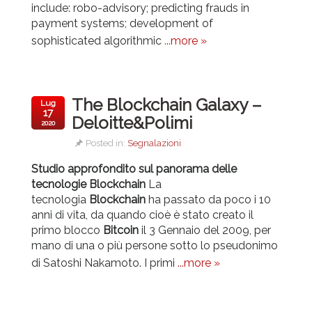
include: robo-advisory; predicting frauds in
payment systems; development of
sophisticated algorithmic
...more »
The Blockchain Galaxy –
Lug
17
Deloitte&Polimi
2020
Posted in:
Segnalazioni
Studio approfondito sul panorama delle
tecnologie Blockchain
La
tecnologia
Blockchain
ha passato da poco i 10
anni di vita, da quando cioè è stato creato il
primo blocco
Bitcoin
il 3 Gennaio del 2009, per
mano di una o più persone sotto lo pseudonimo
di Satoshi Nakamoto. I primi
...more »