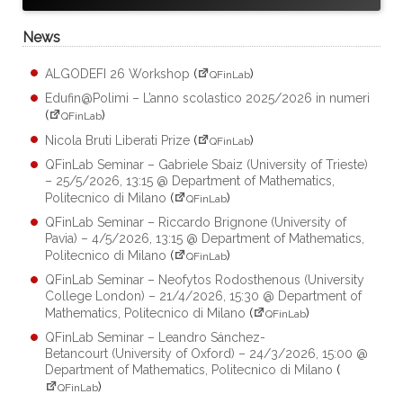
News
ALGODEFI 26 Workshop
(
)
QFinLab
Edufin@Polimi – L’anno scolastico 2025/2026 in numeri
(
)
QFinLab
Nicola Bruti Liberati Prize
(
)
QFinLab
QFinLab Seminar – Gabriele Sbaiz (University of Trieste)
– 25/5/2026, 13:15 @ Department of Mathematics,
Politecnico di Milano
(
)
QFinLab
QFinLab Seminar – Riccardo Brignone (University of
Pavia) – 4/5/2026, 13:15 @ Department of Mathematics,
Politecnico di Milano
(
)
QFinLab
QFinLab Seminar – Neofytos Rodosthenous (University
College London) – 21/4/2026, 15:30 @ Department of
Mathematics, Politecnico di Milano
(
)
QFinLab
QFinLab Seminar – Leandro Sánchez-
Betancourt (University of Oxford) – 24/3/2026, 15:00 @
Department of Mathematics, Politecnico di Milano
(
)
QFinLab