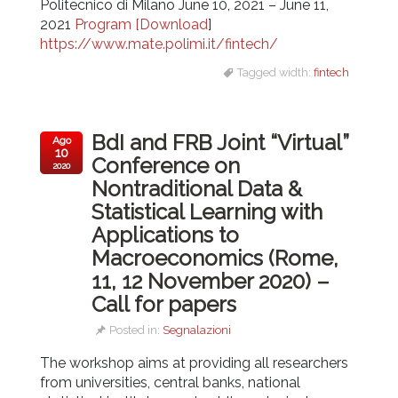
Politecnico di Milano June 10, 2021 – June 11,
2021
Program [Download
]
https://www.mate.polimi.it/fintech/
Tagged width:
fintech
BdI and FRB Joint “Virtual”
Ago
10
Conference on
2020
Nontraditional Data &
Statistical Learning with
Applications to
Macroeconomics (Rome,
11, 12 November 2020) –
Call for papers
Posted in:
Segnalazioni
The workshop aims at providing all researchers
from universities, central banks, national