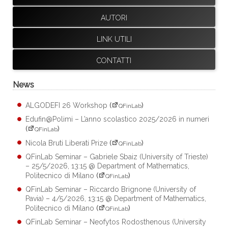
AUTORI
LINK UTILI
CONTATTI
News
ALGODEFI 26 Workshop
(
)
QFinLab
Edufin@Polimi – L’anno scolastico 2025/2026 in numeri
(
)
QFinLab
Nicola Bruti Liberati Prize
(
)
QFinLab
QFinLab Seminar – Gabriele Sbaiz (University of Trieste)
– 25/5/2026, 13:15 @ Department of Mathematics,
Politecnico di Milano
(
)
QFinLab
QFinLab Seminar – Riccardo Brignone (University of
Pavia) – 4/5/2026, 13:15 @ Department of Mathematics,
Politecnico di Milano
(
)
QFinLab
QFinLab Seminar – Neofytos Rodosthenous (University