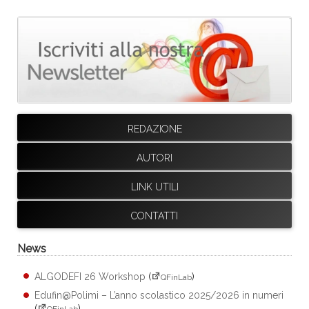
REDAZIONE
AUTORI
LINK UTILI
CONTATTI
News
ALGODEFI 26 Workshop
(
)
QFinLab
Edufin@Polimi – L’anno scolastico 2025/2026 in numeri
(
)
QFinLab