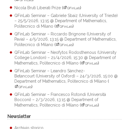
Nicola Bruti Liberati Prize
(
)
QFinLab
QFinLab Seminar – Gabriele Sbaiz (University of Trieste)
– 25/5/2026, 13:15 @ Department of Mathematics,
Politecnico di Milano
(
)
QFinLab
QFinLab Seminar – Riccardo Brignone (University of
Pavia) – 4/5/2026, 13:15 @ Department of Mathematics,
Politecnico di Milano
(
)
QFinLab
QFinLab Seminar – Neofytos Rodosthenous (University
College London) – 21/4/2026, 15:30 @ Department of
Mathematics, Politecnico di Milano
(
)
QFinLab
QFinLab Seminar – Leandro Sánchez-
Betancourt (University of Oxford) – 24/3/2026, 15:00 @
Department of Mathematics, Politecnico di Milano
(
)
QFinLab
QFinLab Seminar – Francesco Rotondi (Università
Bocconi) – 2/3/2026, 13:15 @ Department of
Mathematics, Politecnico di Milano
(
)
QFinLab
Newsletter
Archivio storico