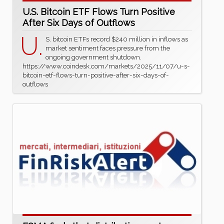
U.S. Bitcoin ETF Flows Turn Positive
After Six Days of Outflows
U.
S. bitcoin ETFs record $240 million in inflows as
market sentiment faces pressure from the
ongoing government shutdown.
https://www.coindesk.com/markets/2025/11/07/u-s-
bitcoin-etf-flows-turn-positive-after-six-days-of-
outflows