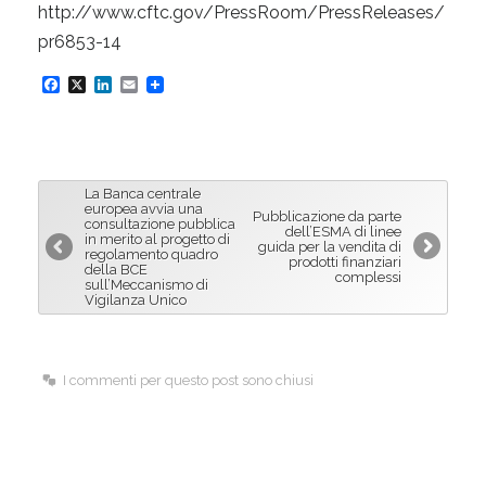
http://www.cftc.gov/PressRoom/PressReleases/
pr6853-14
F
X
L
E
a
i
m
c
n
a
e
k
i
La Banca centrale
b
e
l
europea avvia una
Pubblicazione da parte
consultazione pubblica
dell’ESMA di linee
o
d
in merito al progetto di
guida per la vendita di
regolamento quadro
prodotti finanziari
o
I
della BCE
complessi
sull’Meccanismo di
k
n
Vigilanza Unico
I commenti per questo post sono chiusi