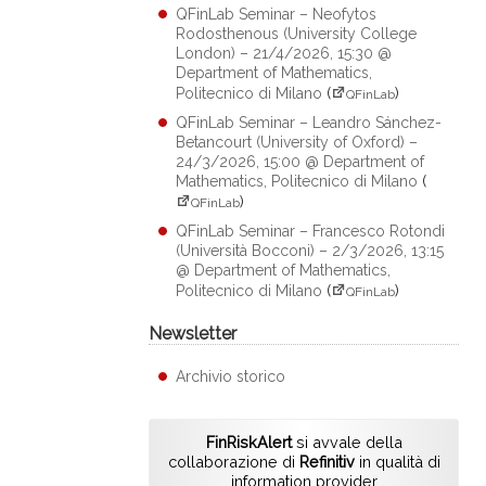
QFinLab Seminar – Neofytos
Rodosthenous (University College
London) – 21/4/2026, 15:30 @
Department of Mathematics,
Politecnico di Milano
(
)
QFinLab
QFinLab Seminar – Leandro Sánchez-
Betancourt (University of Oxford) –
24/3/2026, 15:00 @ Department of
Mathematics, Politecnico di Milano
(
)
QFinLab
QFinLab Seminar – Francesco Rotondi
(Università Bocconi) – 2/3/2026, 13:15
@ Department of Mathematics,
Politecnico di Milano
(
)
QFinLab
Newsletter
Archivio storico
FinRiskAlert
si avvale della
collaborazione di
Refinitiv
in qualità di
information provider