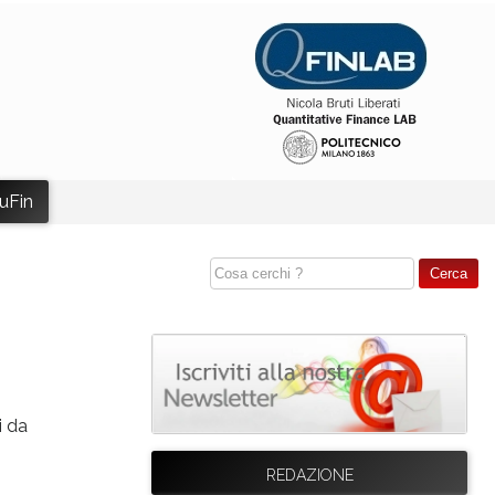
uFin
i da
REDAZIONE