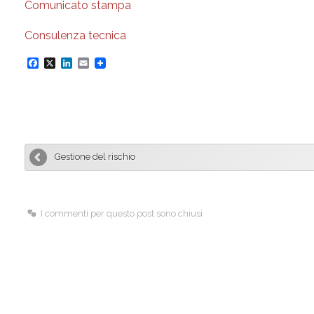
Comunicato stampa
Consulenza tecnica
F
X
L
E
a
i
m
c
n
a
e
k
i
b
e
l
Gestione del rischio
o
d
o
I
k
n
I commenti per questo post sono chiusi