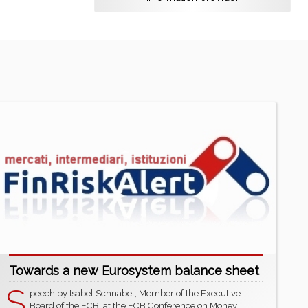
Towards a new Eurosystem balance sheet
S
peech by Isabel Schnabel, Member of the Executive
Board of the ECB, at the ECB Conference on Money