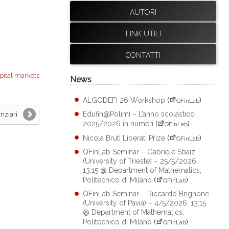
AUTORI
LINK UTILI
CONTATTI
pital markets
News
ALGODEFI 26 Workshop
(
)
QFinLab
Edufin@Polimi – L’anno scolastico
nziari
2025/2026 in numeri
(
)
QFinLab
Nicola Bruti Liberati Prize
(
)
QFinLab
QFinLab Seminar – Gabriele Sbaiz
(University of Trieste) – 25/5/2026,
13:15 @ Department of Mathematics,
Politecnico di Milano
(
)
QFinLab
QFinLab Seminar – Riccardo Brignone
(University of Pavia) – 4/5/2026, 13:15
@ Department of Mathematics,
Politecnico di Milano
(
)
QFinLab