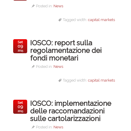
Posted in:
News
Tagged width:
capital markets
IOSCO: report sulla
Set
09
regolamentazione dei
2015
fondi monetari
Posted in:
News
Tagged width:
capital markets
IOSCO: implementazione
Set
09
delle raccomandazioni
2015
sulle cartolarizzazioni
Posted in:
News