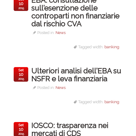
EBA: consultazione
10
sull’esenzione delle
2015
controparti non finanziarie
dal rischio CVA
Posted in:
News
Tagged width:
banking
Ulteriori analisi dell’EBA su
Set
10
NSFR e leva finanziaria
2015
Posted in:
News
Tagged width:
banking
IOSCO: trasparenza nei
Set
10
mercati di CDS
2015