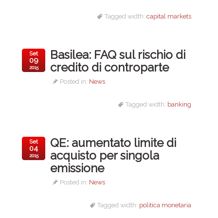
Tagged width:
capital markets
Basilea: FAQ sul rischio di
Set
09
credito di controparte
2015
Posted in:
News
Tagged width:
banking
QE: aumentato limite di
Set
04
acquisto per singola
2015
emissione
Posted in:
News
Tagged width:
politica monetaria