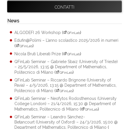
CONTATTI
News
ALGODEFI 26 Workshop
(
)
QFinLab
Edufin@Polimi – L’anno scolastico 2025/2026 in numeri
(
)
QFinLab
Nicola Bruti Liberati Prize
(
)
QFinLab
QFinLab Seminar – Gabriele Sbaiz (University of Trieste)
– 25/5/2026, 13:15 @ Department of Mathematics,
Politecnico di Milano
(
)
QFinLab
QFinLab Seminar – Riccardo Brignone (University of
Pavia) – 4/5/2026, 13:15 @ Department of Mathematics,
Politecnico di Milano
(
)
QFinLab
QFinLab Seminar – Neofytos Rodosthenous (University
College London) – 21/4/2026, 15:30 @ Department of
Mathematics, Politecnico di Milano
(
)
QFinLab
QFinLab Seminar – Leandro Sánchez-
Betancourt (University of Oxford) – 24/3/2026, 15:00 @
Department of Mathematics, Politecnico di Milano
(