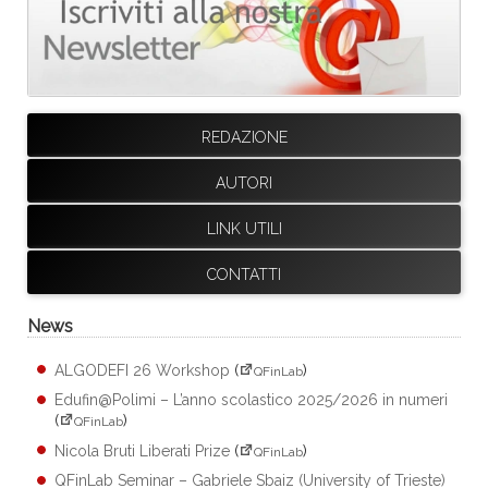
REDAZIONE
AUTORI
LINK UTILI
CONTATTI
News
ALGODEFI 26 Workshop
(
)
QFinLab
Edufin@Polimi – L’anno scolastico 2025/2026 in numeri
(
)
QFinLab
Nicola Bruti Liberati Prize
(
)
QFinLab
QFinLab Seminar – Gabriele Sbaiz (University of Trieste)