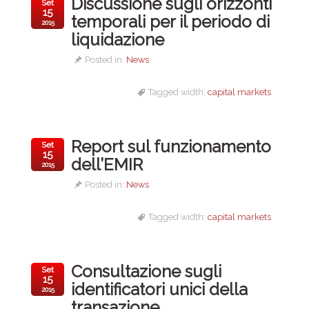
Discussione sugli orizzonti
Set
15
temporali per il periodo di
2015
liquidazione
Posted in:
News
Tagged width:
capital markets
Report sul funzionamento
Set
15
dell’EMIR
2015
Posted in:
News
Tagged width:
capital markets
Consultazione sugli
Set
15
identificatori unici della
2015
transazione