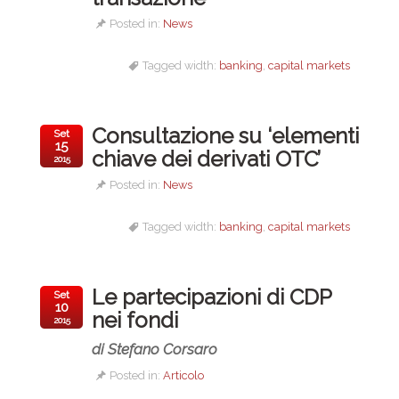
Posted in:
News
Tagged width:
banking
,
capital markets
Consultazione su ‘elementi
Set
15
chiave dei derivati OTC’
2015
Posted in:
News
Tagged width:
banking
,
capital markets
Le partecipazioni di CDP
Set
10
nei fondi
2015
di Stefano Corsaro
Posted in:
Articolo