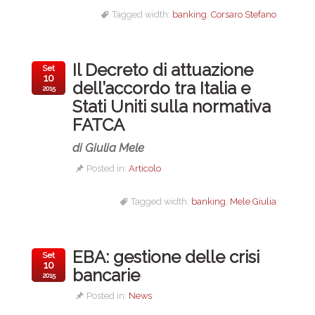
Tagged width:
banking
,
Corsaro Stefano
Il Decreto di attuazione
Set
10
dell’accordo tra Italia e
2015
Stati Uniti sulla normativa
FATCA
di Giulia Mele
Posted in:
Articolo
Tagged width:
banking
,
Mele Giulia
EBA: gestione delle crisi
Set
10
bancarie
2015
Posted in:
News