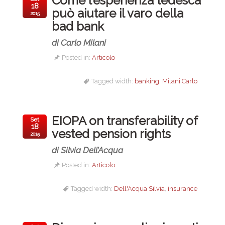
Come l’esperienza tedesca
18
può aiutare il varo della
2015
bad bank
di Carlo Milani
Posted in:
Articolo
Tagged width:
banking
,
Milani Carlo
EIOPA on transferability of
Set
18
vested pension rights
2015
di Silvia Dell’Acqua
Posted in:
Articolo
Tagged width:
Dell'Acqua Silvia
,
insurance