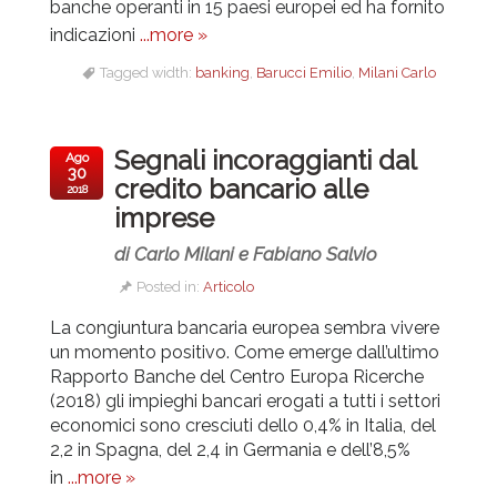
banche operanti in 15 paesi europei ed ha fornito
indicazioni
...more »
Tagged width:
banking
,
Barucci Emilio
,
Milani Carlo
Segnali incoraggianti dal
Ago
30
credito bancario alle
2018
imprese
di Carlo Milani e Fabiano Salvio
Posted in:
Articolo
La congiuntura bancaria europea sembra vivere
un momento positivo. Come emerge dall’ultimo
Rapporto Banche del Centro Europa Ricerche
(2018) gli impieghi bancari erogati a tutti i settori
economici sono cresciuti dello 0,4% in Italia, del
2,2 in Spagna, del 2,4 in Germania e dell’8,5%
in
...more »