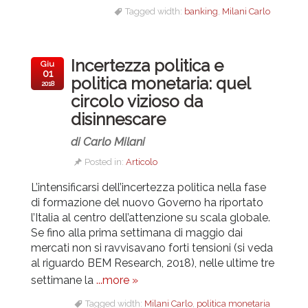
Tagged width:
banking
,
Milani Carlo
Incertezza politica e
Giu
01
politica monetaria: quel
2018
circolo vizioso da
disinnescare
di Carlo Milani
Posted in:
Articolo
L’intensificarsi dell’incertezza politica nella fase
di formazione del nuovo Governo ha riportato
l’Italia al centro dell’attenzione su scala globale.
Se fino alla prima settimana di maggio dai
mercati non si ravvisavano forti tensioni (si veda
al riguardo BEM Research, 2018), nelle ultime tre
settimane la
...more »
Tagged width:
Milani Carlo
,
politica monetaria