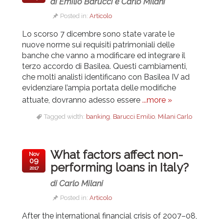
di Emilio Barucci e Carlo Milani
Posted in:
Articolo
Lo scorso 7 dicembre sono state varate le
nuove norme sui requisiti patrimoniali delle
banche che vanno a modificare ed integrare il
terzo accordo di Basilea. Questi cambiamenti,
che molti analisti identificano con Basilea IV ad
evidenziare l’ampia portata delle modifiche
attuate, dovranno adesso essere
...more »
Tagged width:
banking
,
Barucci Emilio
,
Milani Carlo
What factors affect non-
Nov
09
performing loans in Italy?
2017
di Carlo Milani
Posted in:
Articolo
After the international financial crisis of 2007–08,