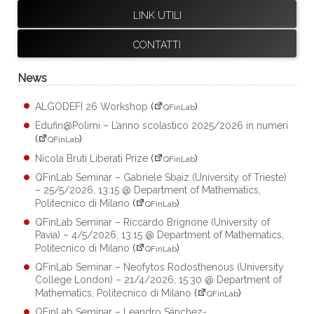
LINK UTILI
CONTATTI
News
ALGODEFI 26 Workshop
(
)
QFinLab
Edufin@Polimi – L’anno scolastico 2025/2026 in numeri
(
)
QFinLab
Nicola Bruti Liberati Prize
(
)
QFinLab
QFinLab Seminar – Gabriele Sbaiz (University of Trieste)
– 25/5/2026, 13:15 @ Department of Mathematics,
Politecnico di Milano
(
)
QFinLab
QFinLab Seminar – Riccardo Brignone (University of
Pavia) – 4/5/2026, 13:15 @ Department of Mathematics,
Politecnico di Milano
(
)
QFinLab
QFinLab Seminar – Neofytos Rodosthenous (University
College London) – 21/4/2026, 15:30 @ Department of
Mathematics, Politecnico di Milano
(
)
QFinLab
QFinLab Seminar – Leandro Sánchez-