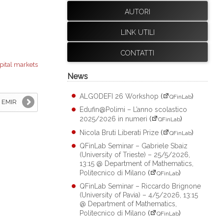
AUTORI
LINK UTILI
CONTATTI
pital markets
News
ALGODEFI 26 Workshop
(
)
QFinLab
u EMIR
Edufin@Polimi – L’anno scolastico
2025/2026 in numeri
(
)
QFinLab
Nicola Bruti Liberati Prize
(
)
QFinLab
QFinLab Seminar – Gabriele Sbaiz
(University of Trieste) – 25/5/2026,
13:15 @ Department of Mathematics,
Politecnico di Milano
(
)
QFinLab
QFinLab Seminar – Riccardo Brignone
(University of Pavia) – 4/5/2026, 13:15
@ Department of Mathematics,
Politecnico di Milano
(
)
QFinLab