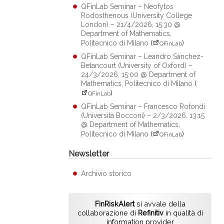
QFinLab Seminar – Neofytos
Rodosthenous (University College
London) – 21/4/2026, 15:30 @
Department of Mathematics,
Politecnico di Milano
(
)
QFinLab
QFinLab Seminar – Leandro Sánchez-
Betancourt (University of Oxford) –
24/3/2026, 15:00 @ Department of
Mathematics, Politecnico di Milano
(
)
QFinLab
QFinLab Seminar – Francesco Rotondi
(Università Bocconi) – 2/3/2026, 13:15
@ Department of Mathematics,
Politecnico di Milano
(
)
QFinLab
Newsletter
Archivio storico
FinRiskAlert
si avvale della
collaborazione di
Refinitiv
in qualità di
information provider