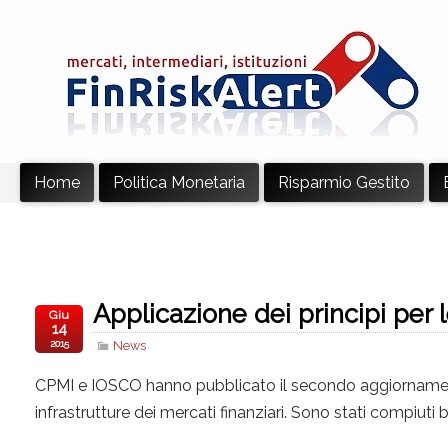
Home
Politica Monetaria
Risparmio Gestito
Applicazione dei principi per l
Giu
14
2015
News
CPMI e IOSCO hanno pubblicato il secondo aggiornamento su
infrastrutture dei mercati finanziari. Sono stati compiut