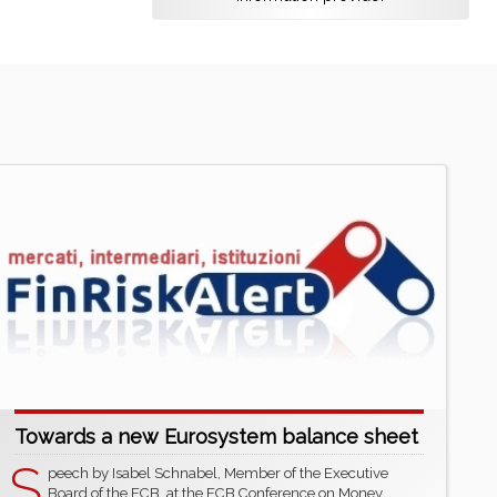
Towards a new Eurosystem balance sheet
S
peech by Isabel Schnabel, Member of the Executive
Board of the ECB, at the ECB Conference on Money