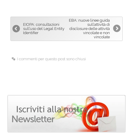
a
i
m
c
n
a
e
k
i
EBA: nuove linee guida
b
e
l
EIOPA: consultazioni
sull’attività di
sull’uso del Legal Entity
disclosure delle attività
o
d
Identifier
vincolate e non
vincolate
o
I
k
n
I commenti per questo post sono chiusi