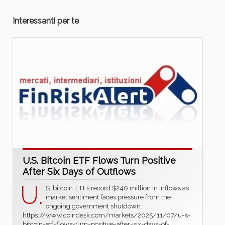
Interessanti per te
U.S. Bitcoin ETF Flows Turn Positive
After Six Days of Outflows
U.
S. bitcoin ETFs record $240 million in inflows as
market sentiment faces pressure from the
ongoing government shutdown.
https://www.coindesk.com/markets/2025/11/07/u-s-
bitcoin-etf-flows-turn-positive-after-six-days-of-