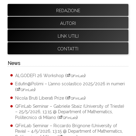
REDAZIONE
AUTORI
LINK UTILI
CONTATTI
News
ALGODEFI 26 Workshop
(
)
QFinLab
Edufin@Polimi – L’anno scolastico 2025/2026 in numeri
(
)
QFinLab
Nicola Bruti Liberati Prize
(
)
QFinLab
QFinLab Seminar – Gabriele Sbaiz (University of Trieste)
– 25/5/2026, 13:15 @ Department of Mathematics,
Politecnico di Milano
(
)
QFinLab
QFinLab Seminar – Riccardo Brignone (University of
Pavia) – 4/5/2026, 13:15 @ Department of Mathematics,