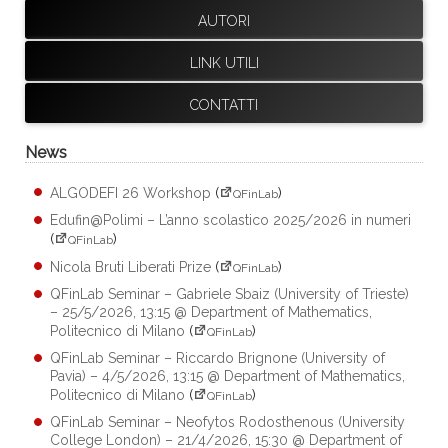
AUTORI
LINK UTILI
CONTATTI
News
ALGODEFI 26 Workshop
(
)
QFinLab
Edufin@Polimi – L’anno scolastico 2025/2026 in numeri
(
)
QFinLab
Nicola Bruti Liberati Prize
(
)
QFinLab
QFinLab Seminar – Gabriele Sbaiz (University of Trieste)
– 25/5/2026, 13:15 @ Department of Mathematics,
Politecnico di Milano
(
)
QFinLab
QFinLab Seminar – Riccardo Brignone (University of
Pavia) – 4/5/2026, 13:15 @ Department of Mathematics,
Politecnico di Milano
(
)
QFinLab
QFinLab Seminar – Neofytos Rodosthenous (University
College London) – 21/4/2026, 15:30 @ Department of