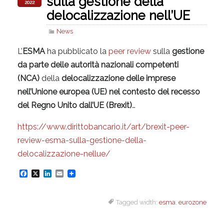
sulla gestione della
2022
delocalizzazione nell’UE
News
L’
ESMA
ha pubblicato la
peer review
sulla
gestione
da parte delle autorità nazionali competenti
(NCA)
della
delocalizzazione delle imprese
nell’Unione europea (UE) nel contesto del recesso
del Regno Unito dall’UE (Brexit)
…
https://www.dirittobancario.it/art/brexit-peer-
review-esma-sulla-gestione-della-
delocalizzazione-nellue/
F
X
L
E
a
i
m
Tagged width:
esma
,
eurozone
c
n
a
e
k
i