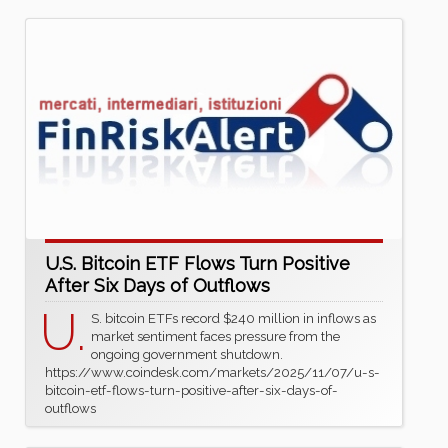
U.S. Bitcoin ETF Flows Turn Positive
After Six Days of Outflows
U.
S. bitcoin ETFs record $240 million in inflows as
market sentiment faces pressure from the
ongoing government shutdown.
https://www.coindesk.com/markets/2025/11/07/u-s-
bitcoin-etf-flows-turn-positive-after-six-days-of-
outflows