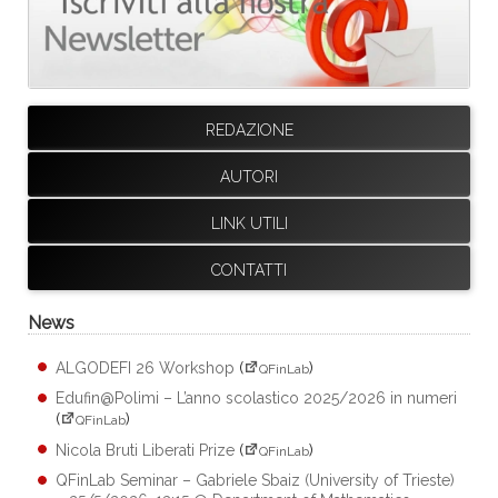
REDAZIONE
AUTORI
LINK UTILI
CONTATTI
News
ALGODEFI 26 Workshop
(
)
QFinLab
Edufin@Polimi – L’anno scolastico 2025/2026 in numeri
(
)
QFinLab
Nicola Bruti Liberati Prize
(
)
QFinLab
QFinLab Seminar – Gabriele Sbaiz (University of Trieste)