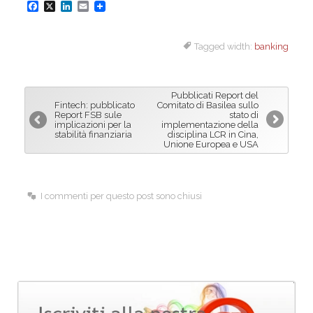
F
X
L
E
a
i
m
Tagged width:
banking
c
n
a
e
k
i
b
e
l
Pubblicati Report del
o
d
Fintech: pubblicato
Comitato di Basilea sullo
Report FSB sule
stato di
o
I
implicazioni per la
implementazione della
stabilità finanziaria
disciplina LCR in Cina,
k
n
Unione Europea e USA
I commenti per questo post sono chiusi