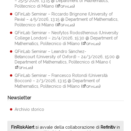
– 25/5/2026, 13:15 @ Department of Mathematics,
Politecnico di Milano
(
)
QFinLab
QFinLab Seminar – Riccardo Brignone (University of
Pavia) – 4/5/2026, 13:15 @ Department of Mathematics,
Politecnico di Milano
(
)
QFinLab
QFinLab Seminar – Neofytos Rodosthenous (University
College London) – 21/4/2026, 15:30 @ Department of
Mathematics, Politecnico di Milano
(
)
QFinLab
QFinLab Seminar – Leandro Sánchez-
Betancourt (University of Oxford) – 24/3/2026, 15:00 @
Department of Mathematics, Politecnico di Milano
(
)
QFinLab
QFinLab Seminar – Francesco Rotondi (Università
Bocconi) – 2/3/2026, 13:15 @ Department of
Mathematics, Politecnico di Milano
(
)
QFinLab
Newsletter
Archivio storico
FinRiskAlert
si avvale della collaborazione di
Refinitiv
in