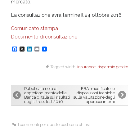
mercato.
La consultazione avrà termine il 24 ottobre 2016.
Comunicato stampa
Documento di consultazione
F
X
L
E
a
i
m
Tagged width:
insurance
,
risparmio gestito
c
n
a
e
k
i
b
e
l
Pubblicata nota di
EBA: modificate le
o
d
approfondimento della
disposizioni tecniche
Banca d’Italia sui risultati
sulla valutazione degli
o
I
degli stress test 2016
approcci interni
k
n
I commenti per questo post sono chiusi