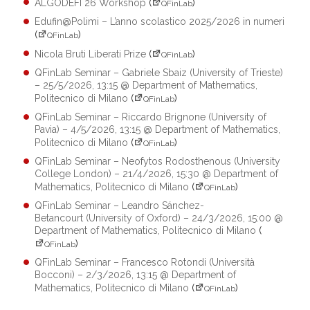
ALGODEFI 26 Workshop
(
)
QFinLab
Edufin@Polimi – L’anno scolastico 2025/2026 in numeri
(
)
QFinLab
Nicola Bruti Liberati Prize
(
)
QFinLab
QFinLab Seminar – Gabriele Sbaiz (University of Trieste)
– 25/5/2026, 13:15 @ Department of Mathematics,
Politecnico di Milano
(
)
QFinLab
QFinLab Seminar – Riccardo Brignone (University of
Pavia) – 4/5/2026, 13:15 @ Department of Mathematics,
Politecnico di Milano
(
)
QFinLab
QFinLab Seminar – Neofytos Rodosthenous (University
College London) – 21/4/2026, 15:30 @ Department of
Mathematics, Politecnico di Milano
(
)
QFinLab
QFinLab Seminar – Leandro Sánchez-
Betancourt (University of Oxford) – 24/3/2026, 15:00 @
Department of Mathematics, Politecnico di Milano
(
)
QFinLab
QFinLab Seminar – Francesco Rotondi (Università
Bocconi) – 2/3/2026, 13:15 @ Department of
Mathematics, Politecnico di Milano
(
)
QFinLab