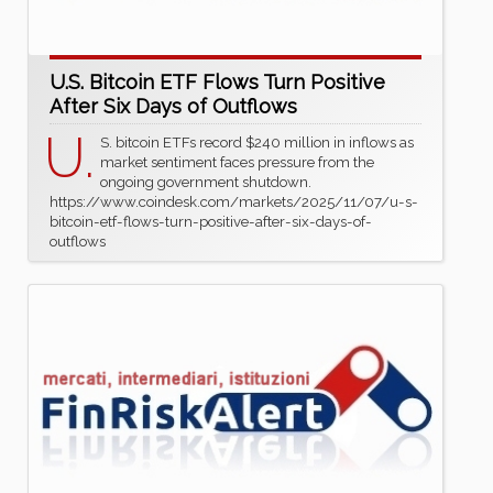
U.S. Bitcoin ETF Flows Turn Positive
After Six Days of Outflows
U.
S. bitcoin ETFs record $240 million in inflows as
market sentiment faces pressure from the
ongoing government shutdown.
https://www.coindesk.com/markets/2025/11/07/u-s-
bitcoin-etf-flows-turn-positive-after-six-days-of-
outflows