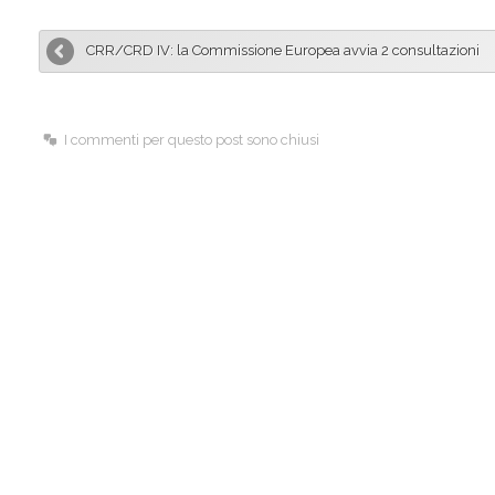
b
e
l
CRR/CRD IV: la Commissione Europea avvia 2 consultazioni
o
d
o
I
k
n
I commenti per questo post sono chiusi