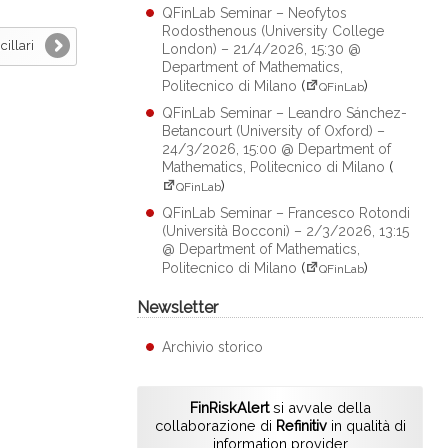
QFinLab Seminar – Neofytos
Rodosthenous (University College
cillari
London) – 21/4/2026, 15:30 @
Department of Mathematics,
Politecnico di Milano
(
)
QFinLab
QFinLab Seminar – Leandro Sánchez-
Betancourt (University of Oxford) –
24/3/2026, 15:00 @ Department of
Mathematics, Politecnico di Milano
(
)
QFinLab
QFinLab Seminar – Francesco Rotondi
(Università Bocconi) – 2/3/2026, 13:15
@ Department of Mathematics,
Politecnico di Milano
(
)
QFinLab
Newsletter
Archivio storico
FinRiskAlert
si avvale della
collaborazione di
Refinitiv
in qualità di
information provider