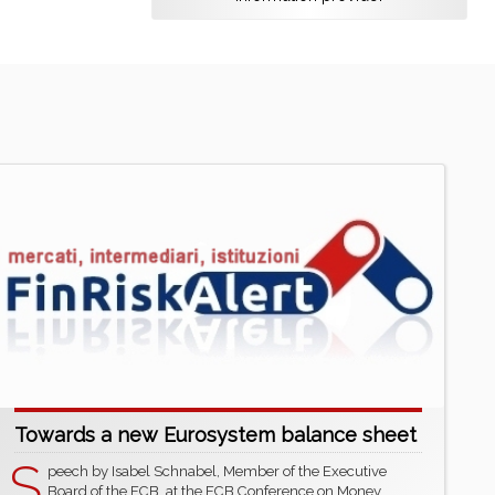
Towards a new Eurosystem balance sheet
S
peech by Isabel Schnabel, Member of the Executive
Board of the ECB, at the ECB Conference on Money