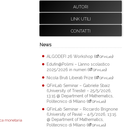
AUTORI
LINK UTILI
CONTATTI
News
ALGODEFI 26 Workshop
(
)
QFinLab
Edufin@Polimi – L’anno scolastico
2025/2026 in numeri
(
)
QFinLab
Nicola Bruti Liberati Prize
(
)
QFinLab
QFinLab Seminar – Gabriele Sbaiz
(University of Trieste) – 25/5/2026,
13:15 @ Department of Mathematics,
Politecnico di Milano
(
)
QFinLab
QFinLab Seminar – Riccardo Brignone
(University of Pavia) – 4/5/2026, 13:15
@ Department of Mathematics,
ica monetaria
Politecnico di Milano
(
)
QFinLab