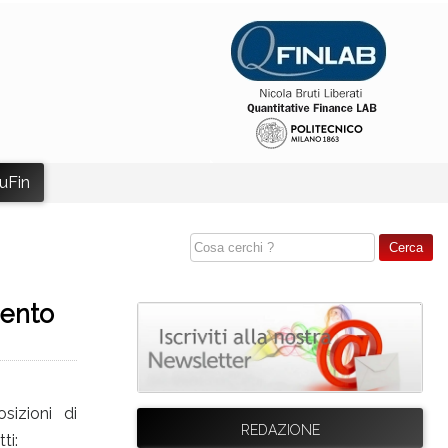
uFin
mento
sizioni di
REDAZIONE
ti: