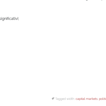
ignificativi;
Tagged width:
capital markets
,
polit