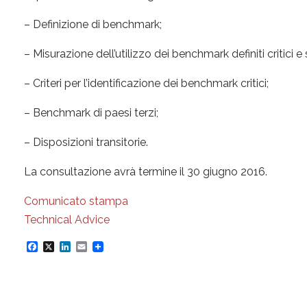
– Definizione di benchmark;
– Misurazione dell’utilizzo dei benchmark definiti critici e s
– Criteri per l’identificazione dei benchmark critici;
– Benchmark di paesi terzi;
– Disposizioni transitorie.
La consultazione avrà termine il 30 giugno 2016.
Comunicato stampa
Technical Advice
F
X
L
E
a
i
m
c
n
a
e
k
i