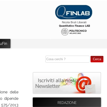
uFin
ione delle
rso dipende
REDAZIONE
n. 575/2013