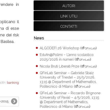
rendere in
AUTORI
LINK UTILI
pplicano il
CONTATTI
una di esse
ne dei risk
News
Basilea.
ALGODEFI 26 Workshop
(
)
QFinLab
Edufin@Polimi – L’anno scolastico
2025/2026 in numeri
(
)
QFinLab
Nicola Bruti Liberati Prize
(
)
QFinLab
QFinLab Seminar – Gabriele Sbaiz
(University of Trieste) – 25/5/2026,
13:15 @ Department of Mathematics,
idth:
banking
Politecnico di Milano
(
)
QFinLab
QFinLab Seminar – Riccardo Brignone
(University of Pavia) – 4/5/2026, 13:15
e 2015
@ Department of Mathematics,
Politecnico di Milano
(
)
QFinLab