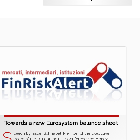
Towards a new Eurosystem balance sheet
S
peech by Isabel Schnabel, Member of the Executive
Board of the ECB, at the ECB Conference on Money