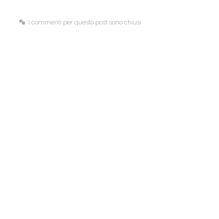
k
n
I commenti per questo post sono chiusi