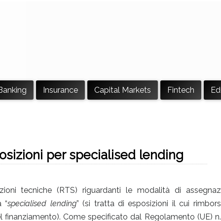
Banking
Insurance
Capital Markets
Fintech
Ed
sizioni per specialised lending
izioni tecniche (RTS) riguardanti le modalità di assegnaz
a “
specialised lending
” (si tratta di esposizioni il cui rimbo
del finanziamento). Come specificato dal Regolamento (UE) 