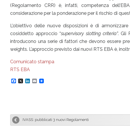
(Regolamento CRR) è, infatti, competenza dell’EBA d
considerazione per la ponderazione per il rischio di quest
L’obiettivo delle nuove disposizioni è di armonizzare 
cosiddetto approccio “
supervisory slotting criteria
”. Gl
introducono una serie di fattori che devono essere pres
weights. L’approccio previsto dai nuovi RTS EBA è, inolt
Comunicato stampa
RTS EBA
F
X
L
E
a
i
m
c
n
a
e
k
i
b
e
l
IVASS: pubblicati 3 nuovi Regolamenti
o
d
o
I