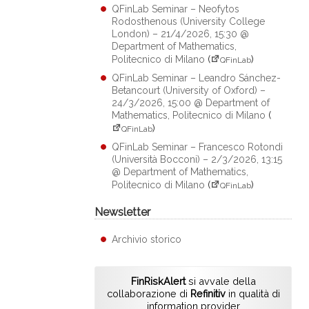
QFinLab Seminar – Neofytos
Rodosthenous (University College
London) – 21/4/2026, 15:30 @
Department of Mathematics,
Politecnico di Milano
(
)
QFinLab
QFinLab Seminar – Leandro Sánchez-
Betancourt (University of Oxford) –
24/3/2026, 15:00 @ Department of
Mathematics, Politecnico di Milano
(
)
QFinLab
QFinLab Seminar – Francesco Rotondi
(Università Bocconi) – 2/3/2026, 13:15
@ Department of Mathematics,
Politecnico di Milano
(
)
QFinLab
Newsletter
Archivio storico
FinRiskAlert
si avvale della
collaborazione di
Refinitiv
in qualità di
information provider