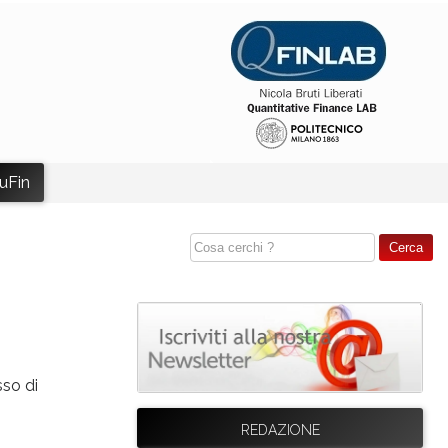
uFin
sso di
REDAZIONE