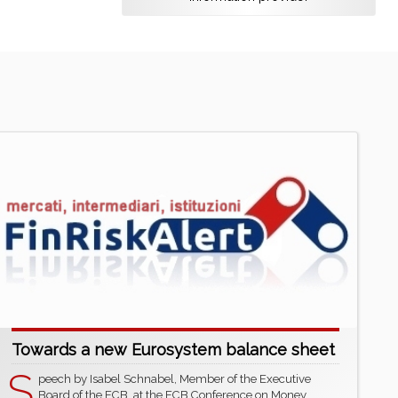
Towards a new Eurosystem balance sheet
S
peech by Isabel Schnabel, Member of the Executive
Board of the ECB, at the ECB Conference on Money