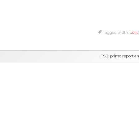
Tagged width:
polit
FSB: primo report a