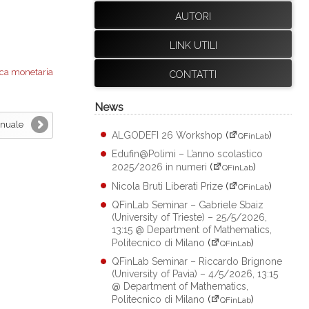
AUTORI
LINK UTILI
ica monetaria
CONTATTI
News
nnuale
ALGODEFI 26 Workshop
(
)
QFinLab
Edufin@Polimi – L’anno scolastico
2025/2026 in numeri
(
)
QFinLab
Nicola Bruti Liberati Prize
(
)
QFinLab
QFinLab Seminar – Gabriele Sbaiz
(University of Trieste) – 25/5/2026,
13:15 @ Department of Mathematics,
Politecnico di Milano
(
)
QFinLab
QFinLab Seminar – Riccardo Brignone
(University of Pavia) – 4/5/2026, 13:15
@ Department of Mathematics,
Politecnico di Milano
(
)
QFinLab