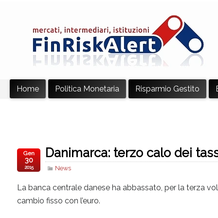
Home
Politica Monetaria
Risparmio Gestito
Danimarca: terzo calo dei tass
Gen
30
2015
News
La banca centrale danese ha abbassato, per la terza volta in
cambio fisso con l’euro.