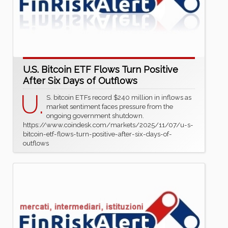
U.S. Bitcoin ETF Flows Turn Positive
After Six Days of Outflows
U.
S. bitcoin ETFs record $240 million in inflows as
market sentiment faces pressure from the
ongoing government shutdown.
https://www.coindesk.com/markets/2025/11/07/u-s-
bitcoin-etf-flows-turn-positive-after-six-days-of-
outflows