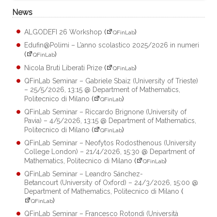
News
ALGODEFI 26 Workshop
(
)
QFinLab
Edufin@Polimi – L’anno scolastico 2025/2026 in numeri
(
)
QFinLab
Nicola Bruti Liberati Prize
(
)
QFinLab
QFinLab Seminar – Gabriele Sbaiz (University of Trieste)
– 25/5/2026, 13:15 @ Department of Mathematics,
Politecnico di Milano
(
)
QFinLab
QFinLab Seminar – Riccardo Brignone (University of
Pavia) – 4/5/2026, 13:15 @ Department of Mathematics,
Politecnico di Milano
(
)
QFinLab
QFinLab Seminar – Neofytos Rodosthenous (University
College London) – 21/4/2026, 15:30 @ Department of
Mathematics, Politecnico di Milano
(
)
QFinLab
QFinLab Seminar – Leandro Sánchez-
Betancourt (University of Oxford) – 24/3/2026, 15:00 @
Department of Mathematics, Politecnico di Milano
(
)
QFinLab
QFinLab Seminar – Francesco Rotondi (Università