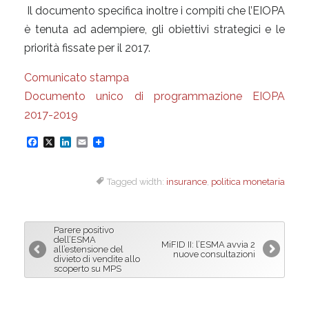
Il documento specifica inoltre i compiti che l’EIOPA
è tenuta ad adempiere, gli obiettivi strategici e le
priorità fissate per il 2017.
Comunicato stampa
Documento unico di programmazione EIOPA
2017-2019
F
X
L
E
a
i
m
Tagged width:
insurance
,
politica monetaria
c
n
a
e
k
i
b
e
l
Parere positivo
o
d
dell’ESMA
MiFID II: l’ESMA avvia 2
all’estensione del
nuove consultazioni
o
I
divieto di vendite allo
scoperto su MPS
k
n