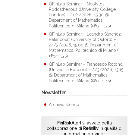
QFinLab Seminar – Neofytos
Rodosthenous (University College
London) – 21/4/2026, 15:30 @
Department of Mathematics,
Politecnico di Milano
(
)
QFinLab
QFinLab Seminar – Leandro Sánchez-
Betancourt (University of Oxford) –
24/3/2026, 15:00 @ Department of
Mathematics, Politecnico di Milano
(
)
QFinLab
QFinLab Seminar – Francesco Rotondi
(Università Bocconi) – 2/3/2026, 13:15
@ Department of Mathematics,
Politecnico di Milano
(
)
QFinLab
Newsletter
Archivio storico
FinRiskAlert
si avvale della
collaborazione di
Refinitiv
in qualità di
information provider