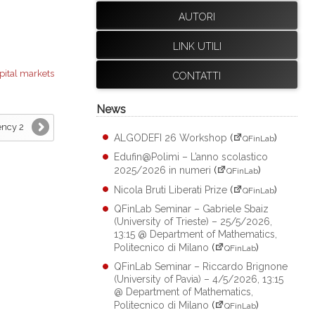
AUTORI
LINK UTILI
pital markets
CONTATTI
News
ency 2
ALGODEFI 26 Workshop
(
)
QFinLab
Edufin@Polimi – L’anno scolastico
2025/2026 in numeri
(
)
QFinLab
Nicola Bruti Liberati Prize
(
)
QFinLab
QFinLab Seminar – Gabriele Sbaiz
(University of Trieste) – 25/5/2026,
13:15 @ Department of Mathematics,
Politecnico di Milano
(
)
QFinLab
QFinLab Seminar – Riccardo Brignone
(University of Pavia) – 4/5/2026, 13:15
@ Department of Mathematics,
Politecnico di Milano
(
)
QFinLab