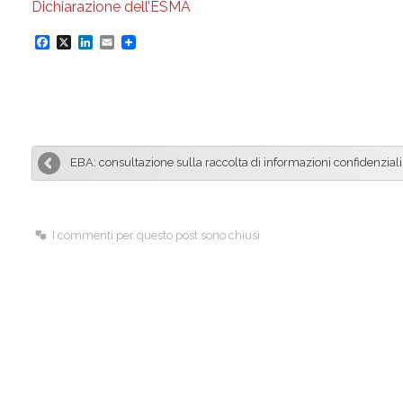
Dichiarazione dell’ESMA
F
X
L
E
a
i
m
c
n
a
e
k
i
b
e
l
EBA: consultazione sulla raccolta di informazioni confidenziali
o
d
o
I
k
n
I commenti per questo post sono chiusi