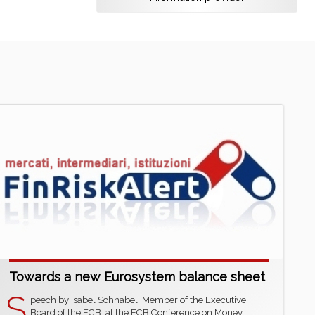
Towards a new Eurosystem balance sheet
S
peech by Isabel Schnabel, Member of the Executive
Board of the ECB, at the ECB Conference on Money