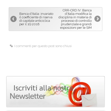
e
k
i
b
e
l
CRR-CRD IV: Banca
o
d
Banca d’Italia: invariato
d’Italia modifica la
il coefficiente di riserva
disciplina in materia di
o
I
di capitale anticiclica
processo di controllo
per il 1Q 2018
prudenziale e grandi
k
n
esposizioni per le SIM
I commenti per questo post sono chiusi