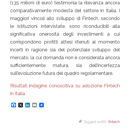
(135 milioni di euro) testimonia la rilevanza ancora
comparativamente modesta del settore in Italia. I
maggiori vincoli allo sviluppo di Fintech, secondo
le istituzioni intervistate, sono riconducibili alla
significativa onerosità degli investimenti a cui
corrispondono profitti attesi ritenuti al momento
incerti in ragione sia del potenziale sviluppo del
mercato, la cui domanda non è considerata ancora
sufficientemente matura, sia dell’incertezza
sull’evoluzione futura del quadro regolamentare.
Risultati indagine conoscitiva su adozione Fintech
in Italia
F
X
L
E
a
i
m
Tagged width:
fintech
c
n
a