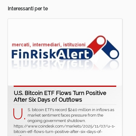
Interessanti per te
U.S. Bitcoin ETF Flows Turn Positive
After Six Days of Outflows
U.
S. bitcoin ETFs record $240 million in inflows as
market sentiment faces pressure from the
ongoing government shutdown.
https://www.coindesk.com/markets/2025/11/07/u-s-
bitcoin-etf-flows-turn-positive-after-six-days-of-