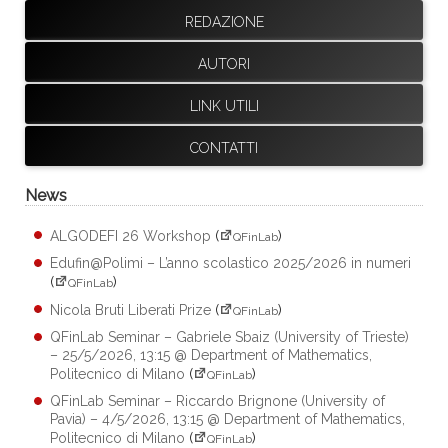
REDAZIONE
AUTORI
LINK UTILI
CONTATTI
News
ALGODEFI 26 Workshop
(
)
QFinLab
Edufin@Polimi – L’anno scolastico 2025/2026 in numeri
(
)
QFinLab
Nicola Bruti Liberati Prize
(
)
QFinLab
QFinLab Seminar – Gabriele Sbaiz (University of Trieste)
– 25/5/2026, 13:15 @ Department of Mathematics,
Politecnico di Milano
(
)
QFinLab
QFinLab Seminar – Riccardo Brignone (University of
Pavia) – 4/5/2026, 13:15 @ Department of Mathematics,
Politecnico di Milano
(
)
QFinLab