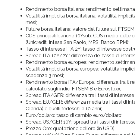
Rendimento borsa italiana: rendimento settimanale
Volatilità implicita borsa italiana: volatilità im
mesi;
Future borsa italiana: valore del future sul FTSEM
CDS principali banche 10Ysub: CDS medio delle obb
(Unicredit, Intesa San Paolo, MPS, Banco BPM);
Tasso di interesse ITA 2Y: tasso di interesse cost
Spread ITA 10Y/2Y : differenza del tasso di interes
Rendimento borsa europea: rendimento settimanal
Volatilità implicita borsa europea: volatilità impl
scadenza 3 mesi;
Rendimento borsa ITA/Europa: differenza tra il re
calcolato sugli indici FTSEMIB e Eurostoxx;
Spread ITA/GER: differenza tra i tassi di interesse i
Spread EU/GER: differenza media tra i tassi di inter
Olanda) e quelli tedeschi a 10 anni;
Euro/dollaro: tasso di cambio euro/dollaro;
Spread US/GER 10Y: spread tra i tassi di interesse
Prezzo Oro: quotazione dell’oro (in USD)