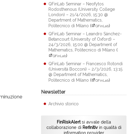
QFinLab Seminar – Neofytos
Rodosthenous (University College
London) – 21/4/2026, 15:30 @
Department of Mathematics,
Politecnico di Milano
(
)
QFinLab
QFinLab Seminar – Leandro Sánchez-
Betancourt (University of Oxford) –
24/3/2026, 15:00 @ Department of
Mathematics, Politecnico di Milano
(
)
QFinLab
QFinLab Seminar – Francesco Rotondi
(Università Bocconi) – 2/3/2026, 13:15
@ Department of Mathematics,
Politecnico di Milano
(
)
QFinLab
Newsletter
diminuzione
Archivio storico
FinRiskAlert
si avvale della
collaborazione di
Refinitiv
in qualità di
information provider