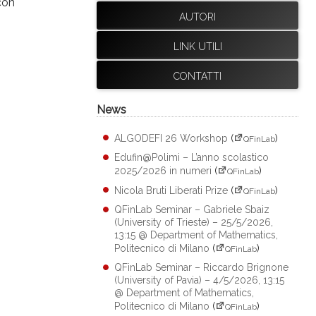
con
AUTORI
LINK UTILI
CONTATTI
News
ALGODEFI 26 Workshop
(
)
QFinLab
Edufin@Polimi – L’anno scolastico
2025/2026 in numeri
(
)
QFinLab
Nicola Bruti Liberati Prize
(
)
QFinLab
QFinLab Seminar – Gabriele Sbaiz
(University of Trieste) – 25/5/2026,
13:15 @ Department of Mathematics,
Politecnico di Milano
(
)
QFinLab
QFinLab Seminar – Riccardo Brignone
(University of Pavia) – 4/5/2026, 13:15
@ Department of Mathematics,
Politecnico di Milano
(
)
QFinLab