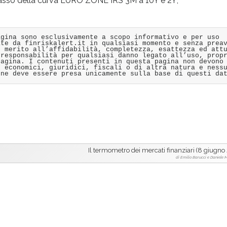
tasso della curva EURO ZONE IRS 3M a 10Y e 2Y;
agina sono esclusivamente a scopo informativo e per uso
ate da finriskalert.it in qualsiasi momento e senza prea
n merito all’affidabilità, completezza, esattezza ed att
 responsabilità per qualsiasi danno legato all’uso, prop
pagina. I contenuti presenti in questa pagina non devono
, economici, giuridici, fiscali o di altra natura e ness
one deve essere presa unicamente sulla base di questi da
Il termometro dei mercati finanziari (8 giugno
di Emilio Barucci e Daniele