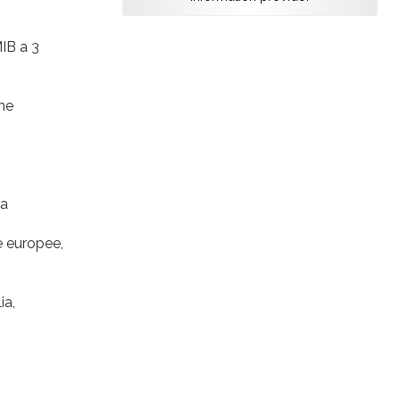
MIB a 3
ane
 a
e europee,
ia,