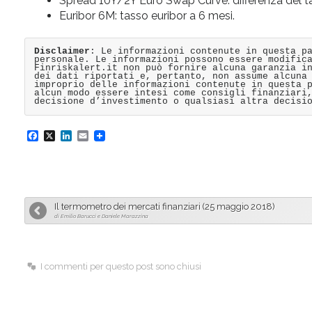
Spread 10Y/2Y Euro Swap Curve: differenza del 
Euribor 6M: tasso euribor a 6 mesi.
Disclaimer
: Le informazioni contenute in questa p
personale. Le informazioni possono essere modific
Finriskalert.it non può fornire alcuna garanzia i
dei dati riportati e, pertanto, non assume alcuna
improprio delle informazioni contenute in questa 
alcun modo essere intesi come consigli finanziari
decisione d’investimento o qualsiasi altra decisi
F
X
L
E
a
i
m
c
n
a
e
k
i
Il termometro dei mercati finanziari (25 maggio 2018)
b
e
l
di Emilio Barucci e Daniele Marazzina
o
d
o
I
I commenti per questo post sono chiusi
k
n