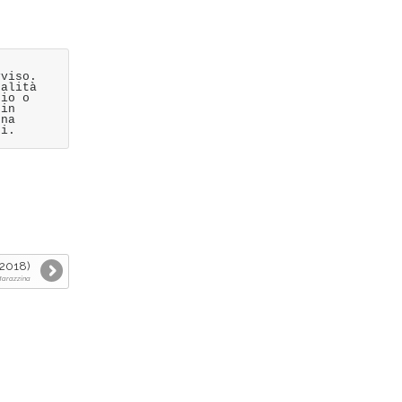
vviso.
ualità
rio o
 in
una
ti.
 2018)
 Marazzina