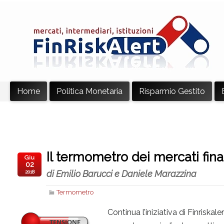
Home
Politica Monetaria
Risparmio Gestito
Il termometro dei mercati fina
Giu
02
di Emilio Barucci e Daniele Marazzina
2018
Termometro
Continua l’iniziativa di Finriskal