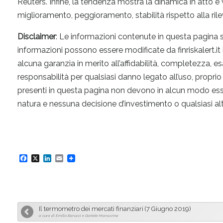
Reuters. Infine, la tendenza mostra la dinamica in atto e
miglioramento, peggioramento, stabilità rispetto alla ri
Disclaimer
: Le informazioni contenute in questa pagina
informazioni possono essere modificate da finriskalert.it
alcuna garanzia in merito all’affidabilità, completezza, e
responsabilità per qualsiasi danno legato all’uso, propri
presenti in questa pagina non devono in alcun modo essere i
natura e nessuna decisione d’investimento o qualsiasi al
F
X
L
E
a
i
m
c
n
a
e
k
i
Il termometro dei mercati finanziari (7 Giugno 2019)
b
e
l
a cura di Emilio Barucci e Daniele Marazzina