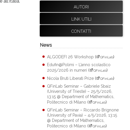
ll’Italia.
AUTORI
LINK UTILI
CONTATTI
News
ALGODEFI 26 Workshop
(
)
QFinLab
Edufin@Polimi – L’anno scolastico
2025/2026 in numeri
(
)
QFinLab
Nicola Bruti Liberati Prize
(
)
QFinLab
QFinLab Seminar – Gabriele Sbaiz
(University of Trieste) – 25/5/2026,
13:15 @ Department of Mathematics,
Politecnico di Milano
(
)
QFinLab
QFinLab Seminar – Riccardo Brignone
(University of Pavia) – 4/5/2026, 13:15
@ Department of Mathematics,
Politecnico di Milano
(
)
QFinLab