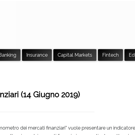
Banking
Insurance
Capital Markets
Fintech
Ed
nziari (14 Giugno 2019)
l termometro dei mercati finanziari” vuole presentare un indicator