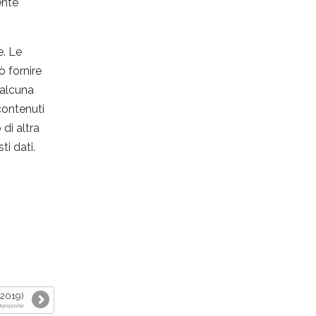
ente
e. Le
ò fornire
 alcuna
contenuti
di altra
i dati.
 2019)
 Marazzina