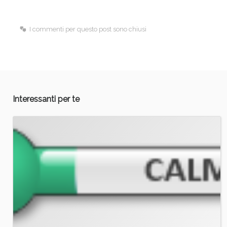
o
d
o
I
I commenti per questo post sono chiusi
k
n
Interessanti per te