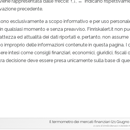
 viene rappresentata dalle frecce: ↑,↓, ↔ indicano rispettivam
levazione precedente.
 sono esclusivamente a scopo informativo e per uso personal
 in qualsiasi momento e senza preavviso. Finriskalert.it non pu
sattezza ed attualità dei dati riportati e, pertanto, non assume
o o improprio delle informazioni contenute in questa pagina. I 
ntesi come consigli finanziari, economici, giuridici, fiscali o 
tra decisione deve essere presa unicamente sulla base di quest
Il termometro dei mercati finanziari (21 Giugno
a cura di Emilio Barucci e Daniele