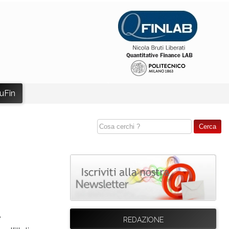
uFin
e
REDAZIONE