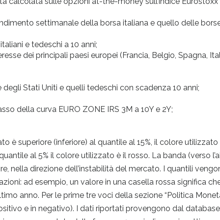
icita calcolata sulle opzioni at-the-money sull’indice Eurostoxx
ndimento settimanale della borsa italiana e quello delle bors
taliani e tedeschi a 10 anni;
esse dei principali paesi europei (Francia, Belgio, Spagna, Ital
 degli Stati Uniti e quelli tedeschi con scadenza 10 anni;
tasso della curva EURO ZONE IRS 3M a 10Y e 2Y;
to è superiore (inferiore) al quantile al 15%, il colore utilizzato
 quantile al 5% il colore utilizzato è il rosso. La banda (verso l’a
e, nella direzione dell’instabilità del mercato. I quantili veng
vazioni: ad esempio, un valore in una casella rossa significa ch
ltimo anno. Per le prime tre voci della sezione “Politica Monetar
positivo e in negativo). I dati riportati provengono dal datab