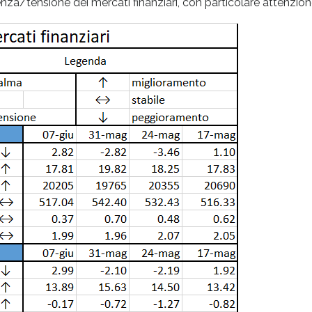
za/tensione dei mercati finanziari, con particolare attenzione a