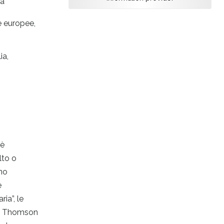
 a
e europee,
ia,
 è
lto o
ono
e
ia”, le
ase Thomson