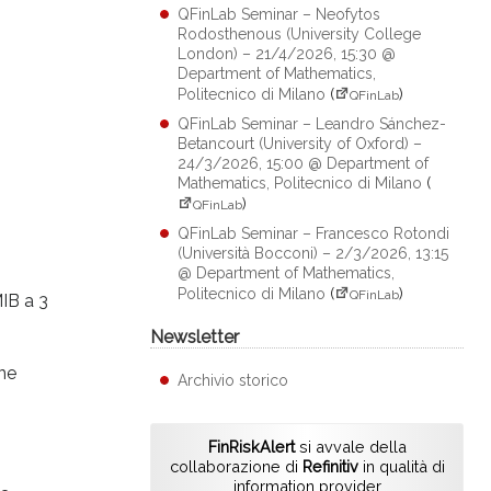
QFinLab Seminar – Neofytos
Rodosthenous (University College
London) – 21/4/2026, 15:30 @
Department of Mathematics,
Politecnico di Milano
(
)
QFinLab
QFinLab Seminar – Leandro Sánchez-
Betancourt (University of Oxford) –
24/3/2026, 15:00 @ Department of
Mathematics, Politecnico di Milano
(
)
QFinLab
QFinLab Seminar – Francesco Rotondi
(Università Bocconi) – 2/3/2026, 13:15
@ Department of Mathematics,
Politecnico di Milano
(
)
QFinLab
MIB a 3
Newsletter
ane
Archivio storico
FinRiskAlert
si avvale della
collaborazione di
Refinitiv
in qualità di
information provider