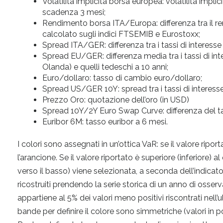
Volatilità implicita borsa europea: volatilità impl
scadenza 3 mesi;
Rendimento borsa ITA/Europa: differenza tra il re
calcolato sugli indici FTSEMIB e Eurostoxx;
Spread ITA/GER: differenza tra i tassi di interesse i
Spread EU/GER: differenza media tra i tassi di inter
Olanda) e quelli tedeschi a 10 anni;
Euro/dollaro: tasso di cambio euro/dollaro;
Spread US/GER 10Y: spread tra i tassi di interesse
Prezzo Oro: quotazione dell’oro (in USD)
Spread 10Y/2Y Euro Swap Curve: differenza del 
Euribor 6M: tasso euribor a 6 mesi.
I colori sono assegnati in un’ottica VaR: se il valore riporta
l’arancione. Se il valore riportato è superiore (inferiore) al
verso il basso) viene selezionata, a seconda dell’indicator
ricostruiti prendendo la serie storica di un anno di osser
appartiene al 5% dei valori meno positivi riscontrati nell’u
bande per definire il colore sono simmetriche (valori in 