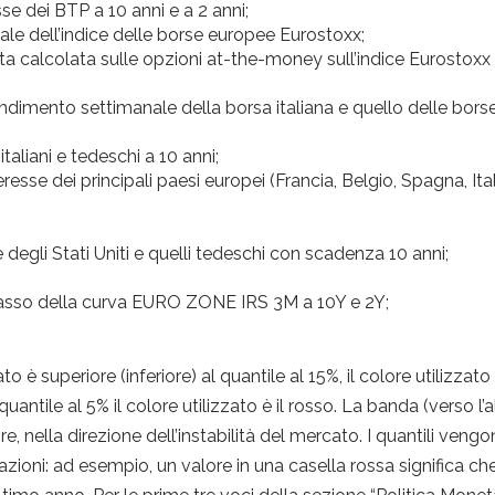
se dei BTP a 10 anni e a 2 anni;
e dell’indice delle borse europee Eurostoxx;
icita calcolata sulle opzioni at-the-money sull’indice Eurostoxx
ndimento settimanale della borsa italiana e quello delle bors
taliani e tedeschi a 10 anni;
esse dei principali paesi europei (Francia, Belgio, Spagna, Ital
 degli Stati Uniti e quelli tedeschi con scadenza 10 anni;
tasso della curva EURO ZONE IRS 3M a 10Y e 2Y;
to è superiore (inferiore) al quantile al 15%, il colore utilizzato
 quantile al 5% il colore utilizzato è il rosso. La banda (verso l’a
e, nella direzione dell’instabilità del mercato. I quantili veng
vazioni: ad esempio, un valore in una casella rossa significa ch