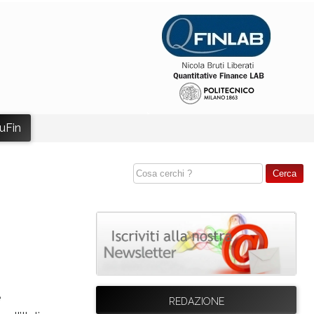
uFin
e
REDAZIONE