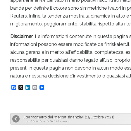
appartiene al 5% dei valori meno positivi riscontrati nell’u
bande per definire il colore sono simmetriche (valori in 
Reuters. Infine, la tendenza mostra la dinamica in atto e
miglioramento, peggioramento, stabilità rispetto alla ri
Disclaimer
: Le informazioni contenute in questa pagina
informazioni possono essere modificate da finriskalert.it
alcuna garanzia in merito all’affidabilità, completezza, e
responsabilità per qualsiasi danno legato all’uso, propri
presenti in questa pagina non devono in alcun modo essere i
natura e nessuna decisione d’investimento o qualsiasi al
F
X
L
E
a
i
m
c
n
a
e
k
i
Il termometro dei mercati finanziari (15 Ottobre 2021)
b
e
l
a cura di Emilio Barucci e Daniele Marazzina
o
d