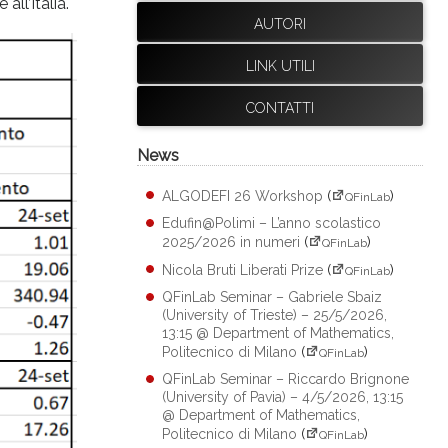
ll’Italia.
AUTORI
LINK UTILI
CONTATTI
News
ALGODEFI 26 Workshop
(
)
QFinLab
Edufin@Polimi – L’anno scolastico
2025/2026 in numeri
(
)
QFinLab
Nicola Bruti Liberati Prize
(
)
QFinLab
QFinLab Seminar – Gabriele Sbaiz
(University of Trieste) – 25/5/2026,
13:15 @ Department of Mathematics,
Politecnico di Milano
(
)
QFinLab
QFinLab Seminar – Riccardo Brignone
(University of Pavia) – 4/5/2026, 13:15
@ Department of Mathematics,
Politecnico di Milano
(
)
QFinLab