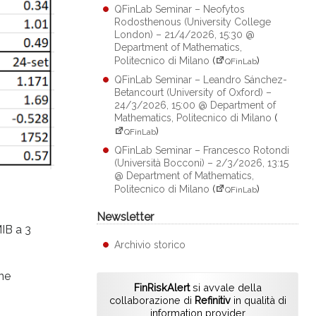
QFinLab Seminar – Neofytos
Rodosthenous (University College
London) – 21/4/2026, 15:30 @
Department of Mathematics,
Politecnico di Milano
(
)
QFinLab
QFinLab Seminar – Leandro Sánchez-
Betancourt (University of Oxford) –
24/3/2026, 15:00 @ Department of
Mathematics, Politecnico di Milano
(
)
QFinLab
QFinLab Seminar – Francesco Rotondi
(Università Bocconi) – 2/3/2026, 13:15
@ Department of Mathematics,
Politecnico di Milano
(
)
QFinLab
Newsletter
MIB a 3
Archivio storico
ane
FinRiskAlert
si avvale della
collaborazione di
Refinitiv
in qualità di
information provider