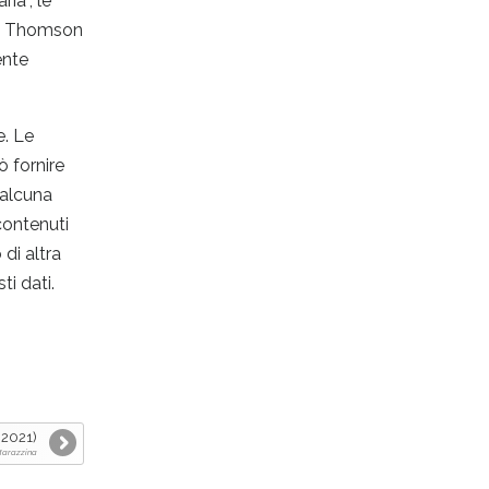
ia”, le
ase Thomson
ente
e. Le
ò fornire
 alcuna
contenuti
di altra
i dati.
 2021)
 Marazzina