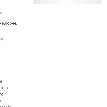
 a
e europee,
ia,
 è
lto o
ono
e