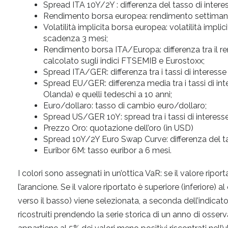
Spread ITA 10Y/2Y : differenza del tasso di interes
Rendimento borsa europea: rendimento settimanal
Volatilità implicita borsa europea: volatilità impl
scadenza 3 mesi;
Rendimento borsa ITA/Europa: differenza tra il re
calcolato sugli indici FTSEMIB e Eurostoxx;
Spread ITA/GER: differenza tra i tassi di interesse i
Spread EU/GER: differenza media tra i tassi di inter
Olanda) e quelli tedeschi a 10 anni;
Euro/dollaro: tasso di cambio euro/dollaro;
Spread US/GER 10Y: spread tra i tassi di interesse
Prezzo Oro: quotazione dell’oro (in USD)
Spread 10Y/2Y Euro Swap Curve: differenza del 
Euribor 6M: tasso euribor a 6 mesi.
I colori sono assegnati in un’ottica VaR: se il valore riporta
l’arancione. Se il valore riportato è superiore (inferiore) al
verso il basso) viene selezionata, a seconda dell’indicator
ricostruiti prendendo la serie storica di un anno di osser