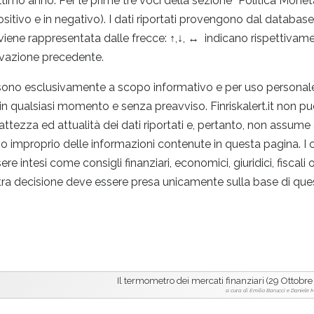
ltimo anno. Per le prime tre voci della sezione “Politica Monetar
positivo e in negativo). I dati riportati provengono dal datab
 viene rappresentata dalle frecce: ↑,↓, ↔ indicano rispettivam
levazione precedente.
 sono esclusivamente a scopo informativo e per uso personal
 in qualsiasi momento e senza preavviso. Finriskalert.it non pu
sattezza ed attualità dei dati riportati e, pertanto, non assume
o o improprio delle informazioni contenute in questa pagina. I 
ntesi come consigli finanziari, economici, giuridici, fiscali o 
tra decisione deve essere presa unicamente sulla base di quest
Il termometro dei mercati finanziari (29 Ottobre
a cura di Emilio Barucci e Daniele