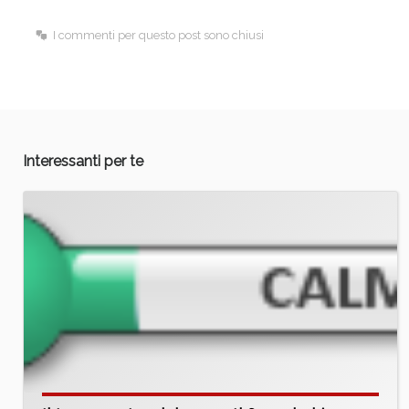
o
I
I commenti per questo post sono chiusi
k
n
Interessanti per te