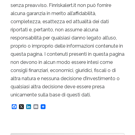
senza preavviso. Finriskalert.it non può fornire
alcuna garanzia in merito all’affidabilità,
completezza, esattezza ed attualità dei dati
riportati e, pertanto, non assume alcuna
responsabilità per qualsiasi danno legato all’uso,
proprio o improprio delle informazioni contenute in
questa pagina. I contenuti presenti in questa pagina
non devono in alcun modo essere intesi come
consigli finanziari, economici, giuridici, fiscali o di
altra natura e nessuna decisione d’investimento o
qualsiasi altra decisione deve essere presa
unicamente sulla base di questi dati.
F
X
L
E
a
i
m
c
n
a
e
k
i