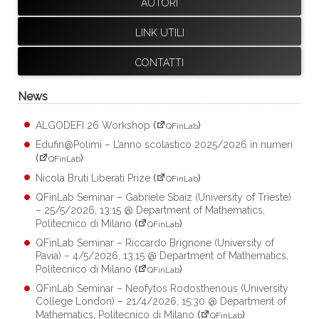
AUTORI
LINK UTILI
CONTATTI
News
ALGODEFI 26 Workshop
(
)
QFinLab
Edufin@Polimi – L’anno scolastico 2025/2026 in numeri
(
)
QFinLab
Nicola Bruti Liberati Prize
(
)
QFinLab
QFinLab Seminar – Gabriele Sbaiz (University of Trieste)
– 25/5/2026, 13:15 @ Department of Mathematics,
Politecnico di Milano
(
)
QFinLab
QFinLab Seminar – Riccardo Brignone (University of
Pavia) – 4/5/2026, 13:15 @ Department of Mathematics,
Politecnico di Milano
(
)
QFinLab
QFinLab Seminar – Neofytos Rodosthenous (University
College London) – 21/4/2026, 15:30 @ Department of
Mathematics, Politecnico di Milano
(
)
QFinLab