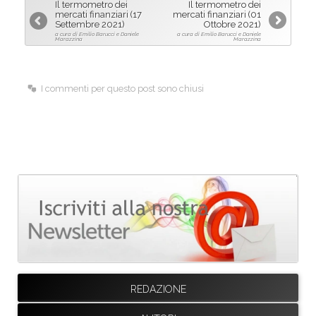
Il termometro dei
Il termometro dei
b
e
l
mercati finanziari (17
mercati finanziari (01
Settembre 2021)
Ottobre 2021)
o
d
a cura di Emilio Barucci e Daniele
a cura di Emilio Barucci e Daniele
Marazzina
Marazzina
o
I
k
n
I commenti per questo post sono chiusi
REDAZIONE