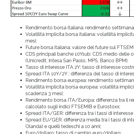
Rendimento borsa italiana: rendimento settimanale
Volatilità implicita borsa italiana: volatilità im
mesi;
Future borsa italiana: valore del future sul FTSEM
CDS principali banche 10Ysub: CDS medio delle obb
(Unicredit, Intesa San Paolo, MPS, Banco BPM);
Tasso di interesse ITA 2Y: tasso di interesse cost
Spread ITA 10Y/2Y : differenza del tasso di interes
Rendimento borsa europea: rendimento settimanal
Volatilità implicita borsa europea: volatilità impl
scadenza 3 mesi;
Rendimento borsa ITA/Europa: differenza tra il re
calcolato sugli indici FTSEMIB e Eurostoxx;
Spread ITA/GER: differenza tra i tassi di interesse i
Spread EU/GER: differenza media tra i tassi di inter
Olanda) e quelli tedeschi a 10 anni;
Euro/dollaro: tasso di cambio euro/dollaro;