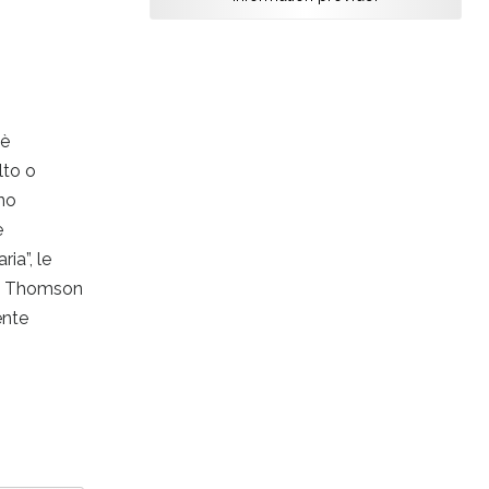
 è
lto o
ono
e
ia”, le
ase Thomson
ente