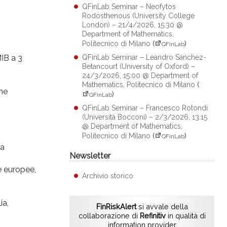
QFinLab Seminar – Neofytos
Rodosthenous (University College
London) – 21/4/2026, 15:30 @
Department of Mathematics,
Politecnico di Milano
(
)
QFinLab
MIB a 3
QFinLab Seminar – Leandro Sánchez-
Betancourt (University of Oxford) –
24/3/2026, 15:00 @ Department of
Mathematics, Politecnico di Milano
(
ane
)
QFinLab
QFinLab Seminar – Francesco Rotondi
(Università Bocconi) – 2/3/2026, 13:15
@ Department of Mathematics,
Politecnico di Milano
(
)
QFinLab
 a
Newsletter
e europee,
Archivio storico
ia,
FinRiskAlert
si avvale della
collaborazione di
Refinitiv
in qualità di
information provider