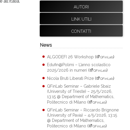
ll’Italia.
AUTORI
LINK UTILI
CONTATTI
News
ALGODEFI 26 Workshop
(
)
QFinLab
Edufin@Polimi – L’anno scolastico
2025/2026 in numeri
(
)
QFinLab
Nicola Bruti Liberati Prize
(
)
QFinLab
QFinLab Seminar – Gabriele Sbaiz
(University of Trieste) – 25/5/2026,
13:15 @ Department of Mathematics,
Politecnico di Milano
(
)
QFinLab
QFinLab Seminar – Riccardo Brignone
(University of Pavia) – 4/5/2026, 13:15
@ Department of Mathematics,
Politecnico di Milano
(
)
QFinLab