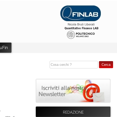
uFin
e
REDAZIONE