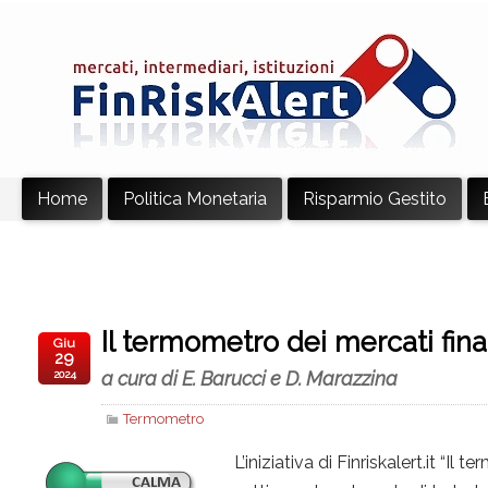
Home
Politica Monetaria
Risparmio Gestito
Il termometro dei mercati fina
Giu
29
a cura di E. Barucci e D. Marazzina
2024
Termometro
L’iniziativa di Finriskalert.it “I