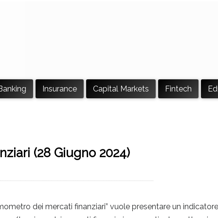
Banking
Insurance
Capital Markets
Fintech
Ed
nziari (28 Giugno 2024)
l termometro dei mercati finanziari” vuole presentare un indicator