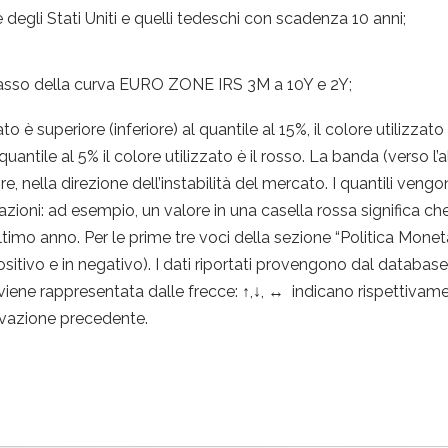
 degli Stati Uniti e quelli tedeschi con scadenza 10 anni;
tasso della curva EURO ZONE IRS 3M a 10Y e 2Y;
to è superiore (inferiore) al quantile al 15%, il colore utilizzato
 quantile al 5% il colore utilizzato è il rosso. La banda (verso l’a
e, nella direzione dell’instabilità del mercato. I quantili veng
vazioni: ad esempio, un valore in una casella rossa significa ch
ltimo anno. Per le prime tre voci della sezione “Politica Monetar
positivo e in negativo). I dati riportati provengono dal datab
 viene rappresentata dalle frecce: ↑,↓, ↔ indicano rispettivam
levazione precedente.