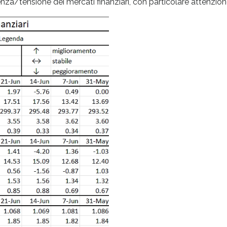
za/tensione dei mercati finanziari, con particolare attenzione a