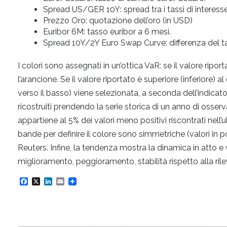
Spread US/GER 10Y: spread tra i tassi di interesse
Prezzo Oro: quotazione dell’oro (in USD)
Euribor 6M: tasso euribor a 6 mesi.
Spread 10Y/2Y Euro Swap Curve: differenza del 
I colori sono assegnati in un’ottica VaR: se il valore riporta
l’arancione. Se il valore riportato è superiore (inferiore) al
verso il basso) viene selezionata, a seconda dell’indicator
ricostruiti prendendo la serie storica di un anno di osser
appartiene al 5% dei valori meno positivi riscontrati nell’u
bande per definire il colore sono simmetriche (valori in 
Reuters. Infine, la tendenza mostra la dinamica in atto e
miglioramento, peggioramento, stabilità rispetto alla ri
F
X
L
E
a
i
m
c
n
a
e
k
i