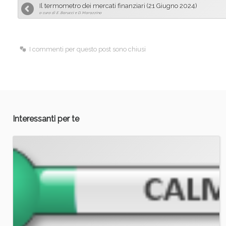
Il termometro dei mercati finanziari (21 Giugno 2024)
b
e
l
a cura di E. Barucci e D. Marazzina
o
d
o
I
I commenti per questo post sono chiusi
k
n
Interessanti per te