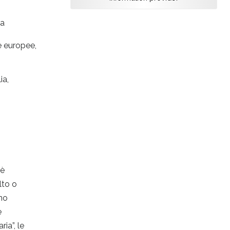
 a
e europee,
ia,
 è
lto o
ono
e
ia”, le