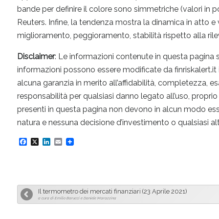
bande per definire il colore sono simmetriche (valori in 
Reuters. Infine, la tendenza mostra la dinamica in atto e
miglioramento, peggioramento, stabilità rispetto alla ri
Disclaimer
: Le informazioni contenute in questa pagina
informazioni possono essere modificate da finriskalert.it
alcuna garanzia in merito all’affidabilità, completezza, e
responsabilità per qualsiasi danno legato all’uso, propri
presenti in questa pagina non devono in alcun modo essere i
natura e nessuna decisione d’investimento o qualsiasi al
F
X
L
E
a
i
m
c
n
a
e
k
i
Il termometro dei mercati finanziari (23 Aprile 2021)
b
e
l
a cura di Emilio Barucci e Daniele Marazzina
o
d