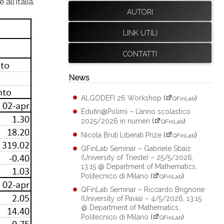
ll’Italia.
AUTORI
LINK UTILI
CONTATTI
News
ALGODEFI 26 Workshop
(
)
QFinLab
Edufin@Polimi – L’anno scolastico
2025/2026 in numeri
(
)
QFinLab
Nicola Bruti Liberati Prize
(
)
QFinLab
QFinLab Seminar – Gabriele Sbaiz
(University of Trieste) – 25/5/2026,
13:15 @ Department of Mathematics,
Politecnico di Milano
(
)
QFinLab
QFinLab Seminar – Riccardo Brignone
(University of Pavia) – 4/5/2026, 13:15
@ Department of Mathematics,
Politecnico di Milano
(
)
QFinLab