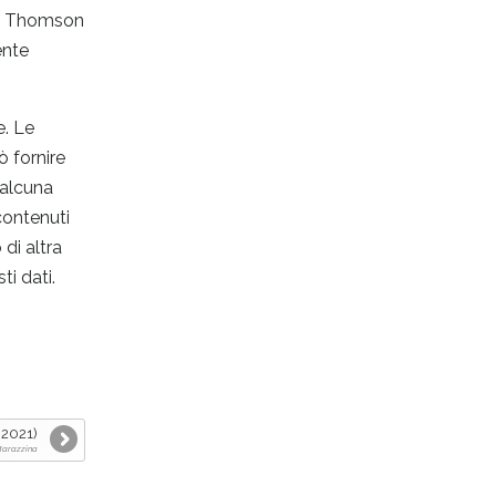
ase Thomson
ente
e. Le
ò fornire
 alcuna
contenuti
di altra
i dati.
 2021)
 Marazzina