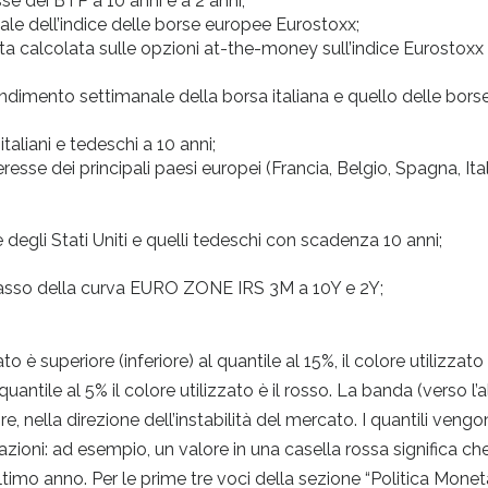
se dei BTP a 10 anni e a 2 anni;
e dell’indice delle borse europee Eurostoxx;
icita calcolata sulle opzioni at-the-money sull’indice Eurostoxx
ndimento settimanale della borsa italiana e quello delle bors
taliani e tedeschi a 10 anni;
esse dei principali paesi europei (Francia, Belgio, Spagna, Ital
 degli Stati Uniti e quelli tedeschi con scadenza 10 anni;
tasso della curva EURO ZONE IRS 3M a 10Y e 2Y;
to è superiore (inferiore) al quantile al 15%, il colore utilizzato
 quantile al 5% il colore utilizzato è il rosso. La banda (verso l’a
e, nella direzione dell’instabilità del mercato. I quantili veng
vazioni: ad esempio, un valore in una casella rossa significa ch
ltimo anno. Per le prime tre voci della sezione “Politica Monetar