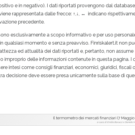
positivo e in negativo). I dati riportati provengono dal datab
 viene rappresentata dalle frecce: ↑,↓, ↔ indicano rispettivam
levazione precedente.
 sono esclusivamente a scopo informativo e per uso personal
 in qualsiasi momento e senza preavviso. Finriskalert.it non pu
sattezza ed attualità dei dati riportati e, pertanto, non assume
o o improprio delle informazioni contenute in questa pagina. I 
ntesi come consigli finanziari, economici, giuridici, fiscali o 
tra decisione deve essere presa unicamente sulla base di quest
Il termometro dei mercati finanziari (7 Maggio
a cura di Emilio Barucci e Daniele