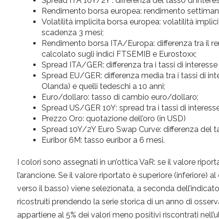
Spread ITA 10Y/2Y : differenza del tasso di interes
Rendimento borsa europea: rendimento settimanal
Volatilità implicita borsa europea: volatilità impl
scadenza 3 mesi;
Rendimento borsa ITA/Europa: differenza tra il re
calcolato sugli indici FTSEMIB e Eurostoxx;
Spread ITA/GER: differenza tra i tassi di interesse i
Spread EU/GER: differenza media tra i tassi di inter
Olanda) e quelli tedeschi a 10 anni;
Euro/dollaro: tasso di cambio euro/dollaro;
Spread US/GER 10Y: spread tra i tassi di interesse
Prezzo Oro: quotazione dell’oro (in USD)
Spread 10Y/2Y Euro Swap Curve: differenza del 
Euribor 6M: tasso euribor a 6 mesi.
I colori sono assegnati in un’ottica VaR: se il valore riporta
l’arancione. Se il valore riportato è superiore (inferiore) al
verso il basso) viene selezionata, a seconda dell’indicator
ricostruiti prendendo la serie storica di un anno di osser
appartiene al 5% dei valori meno positivi riscontrati nell’u