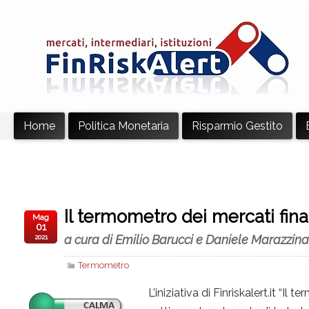
Home
Politica Monetaria
Risparmio Gestito
Il termometro dei mercati finan
Mag
01
a cura di Emilio Barucci e Daniele Marazzina
2021
Termometro
L’iniziativa di Finriskalert.it “I