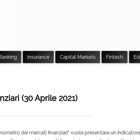
Banking
Insurance
Capital Markets
Fintech
Ed
ziari (30 Aprile 2021)
l termometro dei mercati finanziari” vuole presentare un indicator