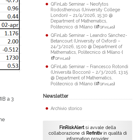
QFinLab Seminar – Neofytos
Rodosthenous (University College
London) – 21/4/2026, 15:30 @
Department of Mathematics,
Politecnico di Milano
(
)
QFinLab
QFinLab Seminar – Leandro Sánchez-
Betancourt (University of Oxford) –
24/3/2026, 15:00 @ Department of
Mathematics, Politecnico di Milano
(
)
QFinLab
QFinLab Seminar – Francesco Rotondi
(Università Bocconi) – 2/3/2026, 13:15
@ Department of Mathematics,
Politecnico di Milano
(
)
QFinLab
Newsletter
MIB a 3
Archivio storico
ane
FinRiskAlert
si avvale della
collaborazione di
Refinitiv
in qualità di
information provider