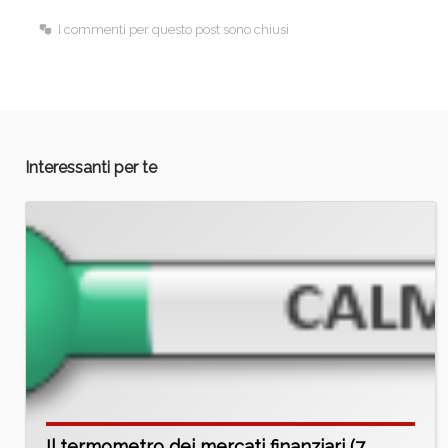
o
I
I commenti per questo post sono chiusi
k
n
Interessanti per te
Il termometro dei mercati finanziari (7