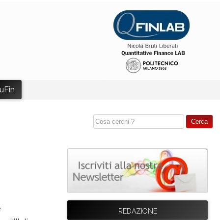
uFin
e
REDAZIONE