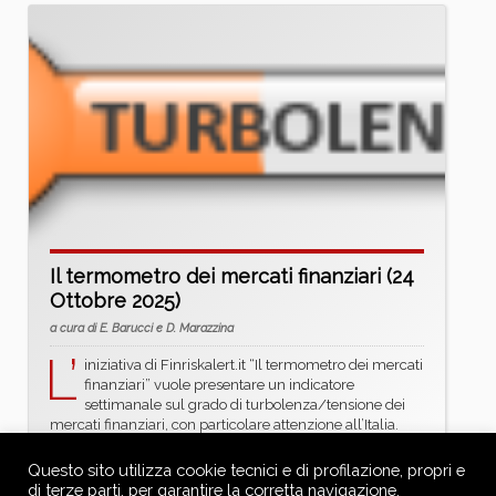
Il termometro dei mercati finanziari (24
Ottobre 2025)
a cura di E. Barucci e D. Marazzina
L’
iniziativa di Finriskalert.it “Il termometro dei mercati
finanziari” vuole presentare un indicatore
settimanale sul grado di turbolenza/tensione dei
mercati finanziari, con particolare attenzione all’Italia.
Rendimento borsa italiana: rendimento settimanale
dell’indice della borsa italiana FTSEMIB; Volatilità
Questo sito utilizza cookie tecnici e di profilazione, propri e
implicita borsa italiana: volatilità implicita calcolata
di terze parti, per garantire la corretta navigazione,