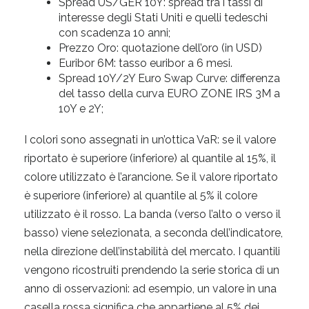
Spread US/GER 10Y: spread tra i tassi di
interesse degli Stati Uniti e quelli tedeschi
con scadenza 10 anni;
Prezzo Oro: quotazione dell’oro (in USD)
Euribor 6M: tasso euribor a 6 mesi.
Spread 10Y/2Y Euro Swap Curve: differenza
del tasso della curva EURO ZONE IRS 3M a
10Y e 2Y;
I colori sono assegnati in un’ottica VaR: se il valore
riportato è superiore (inferiore) al quantile al 15%, il
colore utilizzato è l’arancione. Se il valore riportato
è superiore (inferiore) al quantile al 5% il colore
utilizzato è il rosso. La banda (verso l’alto o verso il
basso) viene selezionata, a seconda dell’indicatore,
nella direzione dell’instabilità del mercato. I quantili
vengono ricostruiti prendendo la serie storica di un
anno di osservazioni: ad esempio, un valore in una
casella rossa significa che appartiene al 5% dei