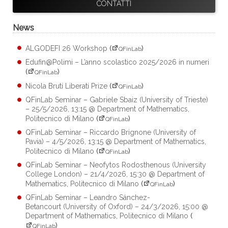
CONTATTI
News
ALGODEFI 26 Workshop
(
)
QFinLab
Edufin@Polimi – L’anno scolastico 2025/2026 in numeri
(
)
QFinLab
Nicola Bruti Liberati Prize
(
)
QFinLab
QFinLab Seminar – Gabriele Sbaiz (University of Trieste)
– 25/5/2026, 13:15 @ Department of Mathematics,
Politecnico di Milano
(
)
QFinLab
QFinLab Seminar – Riccardo Brignone (University of
Pavia) – 4/5/2026, 13:15 @ Department of Mathematics,
Politecnico di Milano
(
)
QFinLab
QFinLab Seminar – Neofytos Rodosthenous (University
College London) – 21/4/2026, 15:30 @ Department of
Mathematics, Politecnico di Milano
(
)
QFinLab
QFinLab Seminar – Leandro Sánchez-
Betancourt (University of Oxford) – 24/3/2026, 15:00 @
Department of Mathematics, Politecnico di Milano
(
)
QFinLab