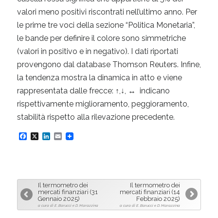
valori meno positivi riscontrati nell’ultimo anno. Per
le prime tre voci della sezione “Politica Monetaria”,
le bande per definire il colore sono simmetriche
(valori in positivo e in negativo). I dati riportati
provengono dal database Thomson Reuters. Infine,
la tendenza mostra la dinamica in atto e viene
rappresentata dalle frecce: ↑,↓, ↔ indicano
rispettivamente miglioramento, peggioramento,
stabilità rispetto alla rilevazione precedente.
F
X
L
E
a
i
m
c
n
a
e
k
i
Il termometro dei
Il termometro dei
b
e
l
mercati finanziari (31
mercati finanziari (14
Gennaio 2025)
Febbraio 2025)
o
d
a cura di E. Barucci e D. Marazzina
a cura di E. Barucci e D. Marazzina
o
I