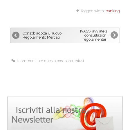
a
i
m
Tagged width:
banking
c
n
a
e
k
i
b
e
l
IVASS: avviate 2
Consob adotta il nuovo
o
d
consultazioni
Regolamento Mercati
regolamentari
o
I
k
n
I commenti per questo post sono chiusi