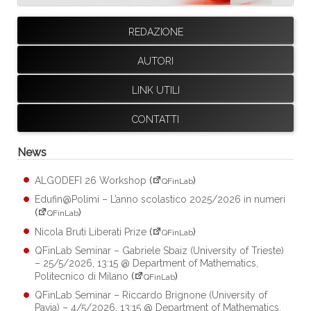
REDAZIONE
AUTORI
LINK UTILI
CONTATTI
News
ALGODEFI 26 Workshop
(
)
QFinLab
Edufin@Polimi – L’anno scolastico 2025/2026 in numeri
(
)
QFinLab
Nicola Bruti Liberati Prize
(
)
QFinLab
QFinLab Seminar – Gabriele Sbaiz (University of Trieste)
– 25/5/2026, 13:15 @ Department of Mathematics,
Politecnico di Milano
(
)
QFinLab
QFinLab Seminar – Riccardo Brignone (University of
Pavia) – 4/5/2026, 13:15 @ Department of Mathematics,