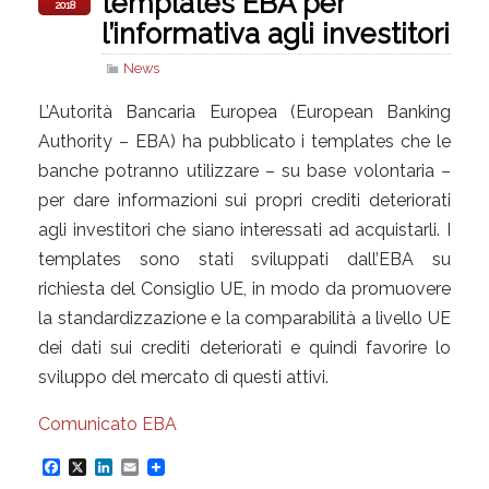
templates EBA per
2018
l’informativa agli investitori
News
L’Autorità Bancaria Europea (European Banking
Authority – EBA) ha pubblicato i templates che le
banche potranno utilizzare – su base volontaria –
per dare informazioni sui propri crediti deteriorati
agli investitori che siano interessati ad acquistarli. I
templates sono stati sviluppati dall’EBA su
richiesta del Consiglio UE, in modo da promuovere
la standardizzazione e la comparabilità a livello UE
dei dati sui crediti deteriorati e quindi favorire lo
sviluppo del mercato di questi attivi.
Comunicato EBA
F
X
L
E