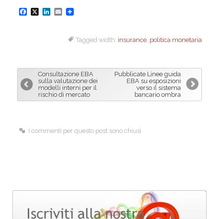
F
X
L
E
a
i
m
Tagged width:
insurance
,
politica monetaria
c
n
a
e
k
i
b
e
l
Consultazione EBA
Pubblicate Linee guida
o
d
sulla valutazione dei
EBA su esposizioni
modelli interni per il
verso il sistema
o
I
rischio di mercato
bancario ombra
k
n
I commenti per questo post sono chiusi