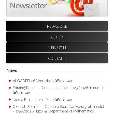
REDAZIONE
AUTORI
LINK UTILI
CONTATTI
News
ALGODEFI 26 Workshop
(
)
QFinLab
Edufin@Polimi – L’anno scolastico 2025/2026 in numeri
(
)
QFinLab
Nicola Bruti Liberati Prize
(
)
QFinLab
QFinLab Seminar – Gabriele Sbaiz (University of Trieste)
– 25/5/2026, 13:15 @ Department of Mathematics,