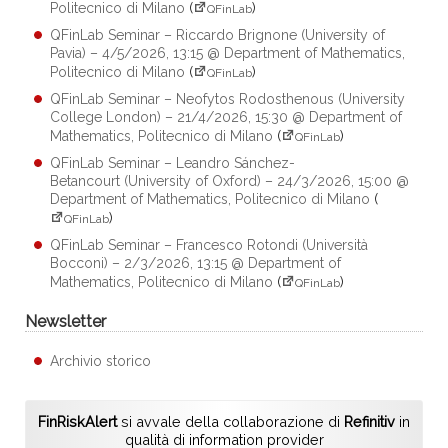
Politecnico di Milano
(
)
QFinLab
QFinLab Seminar – Riccardo Brignone (University of
Pavia) – 4/5/2026, 13:15 @ Department of Mathematics,
Politecnico di Milano
(
)
QFinLab
QFinLab Seminar – Neofytos Rodosthenous (University
College London) – 21/4/2026, 15:30 @ Department of
Mathematics, Politecnico di Milano
(
)
QFinLab
QFinLab Seminar – Leandro Sánchez-
Betancourt (University of Oxford) – 24/3/2026, 15:00 @
Department of Mathematics, Politecnico di Milano
(
)
QFinLab
QFinLab Seminar – Francesco Rotondi (Università
Bocconi) – 2/3/2026, 13:15 @ Department of
Mathematics, Politecnico di Milano
(
)
QFinLab
Newsletter
Archivio storico
FinRiskAlert
si avvale della collaborazione di
Refinitiv
in
qualità di information provider