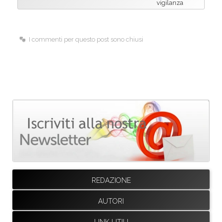
vigilanza
I commenti per questo post sono chiusi
REDAZIONE
AUTORI
LINK UTILI