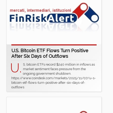
U.S. Bitcoin ETF Flows Turn Positive
After Six Days of Outflows
U.
S. bitcoin ETFs record $240 million in inflows as
market sentiment faces pressure from the
ongoing government shutdown.
https://www.coindesk.com/markets/2025/11/07/u-s-
bitcoin-etf-flows-turn-positive-after-six-days-of-
outflows