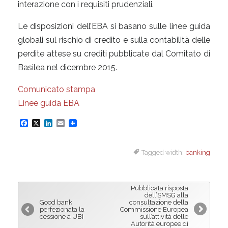
interazione con i requisiti prudenziali.
Le disposizioni dell’EBA si basano sulle linee guida
globali sul rischio di credito e sulla contabilità delle
perdite attese su crediti pubblicate dal Comitato di
Basilea nel dicembre 2015.
Comunicato stampa
Linee guida EBA
F
X
L
E
a
i
m
Tagged width:
banking
c
n
a
e
k
i
b
e
l
Pubblicata risposta
o
d
dell’SMSG alla
Good bank:
consultazione della
o
I
perfezionata la
Commissione Europea
cessione a UBI
sull’attività delle
k
n
Autorità europee di