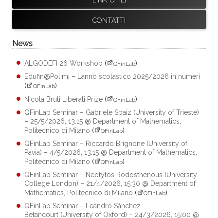
CONTATTI
News
ALGODEFI 26 Workshop
(
)
QFinLab
Edufin@Polimi – L’anno scolastico 2025/2026 in numeri
(
)
QFinLab
Nicola Bruti Liberati Prize
(
)
QFinLab
QFinLab Seminar – Gabriele Sbaiz (University of Trieste)
– 25/5/2026, 13:15 @ Department of Mathematics,
Politecnico di Milano
(
)
QFinLab
QFinLab Seminar – Riccardo Brignone (University of
Pavia) – 4/5/2026, 13:15 @ Department of Mathematics,
Politecnico di Milano
(
)
QFinLab
QFinLab Seminar – Neofytos Rodosthenous (University
College London) – 21/4/2026, 15:30 @ Department of
Mathematics, Politecnico di Milano
(
)
QFinLab
QFinLab Seminar – Leandro Sánchez-
Betancourt (University of Oxford) – 24/3/2026, 15:00 @