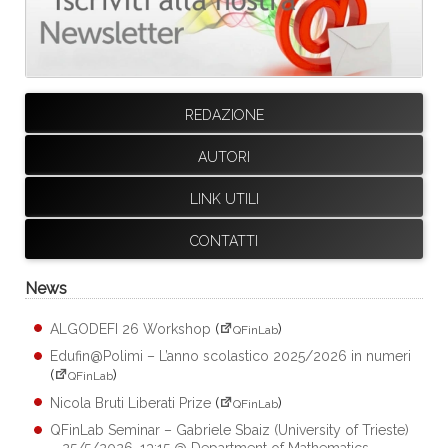
REDAZIONE
AUTORI
LINK UTILI
CONTATTI
News
ALGODEFI 26 Workshop
(
)
QFinLab
Edufin@Polimi – L’anno scolastico 2025/2026 in numeri
(
)
QFinLab
Nicola Bruti Liberati Prize
(
)
QFinLab
QFinLab Seminar – Gabriele Sbaiz (University of Trieste)
– 25/5/2026, 13:15 @ Department of Mathematics,