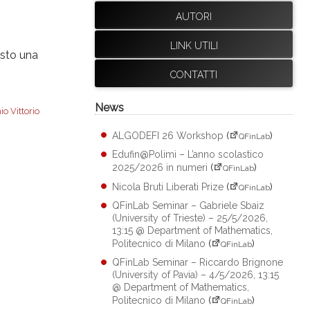
AUTORI
LINK UTILI
isto una
CONTATTI
News
o Vittorio
ALGODEFI 26 Workshop
(
)
QFinLab
Edufin@Polimi – L’anno scolastico
2025/2026 in numeri
(
)
QFinLab
Nicola Bruti Liberati Prize
(
)
QFinLab
QFinLab Seminar – Gabriele Sbaiz
(University of Trieste) – 25/5/2026,
13:15 @ Department of Mathematics,
Politecnico di Milano
(
)
QFinLab
QFinLab Seminar – Riccardo Brignone
(University of Pavia) – 4/5/2026, 13:15
@ Department of Mathematics,
Politecnico di Milano
(
)
QFinLab