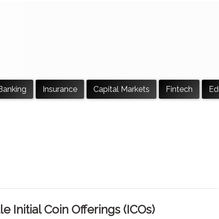
Banking
Insurance
Capital Markets
Fintech
Ed
le Initial Coin Offerings (ICOs)