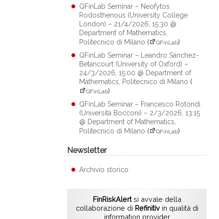
QFinLab Seminar – Neofytos
Rodosthenous (University College
London) – 21/4/2026, 15:30 @
Department of Mathematics,
Politecnico di Milano
(
)
QFinLab
QFinLab Seminar – Leandro Sánchez-
Betancourt (University of Oxford) –
24/3/2026, 15:00 @ Department of
Mathematics, Politecnico di Milano
(
)
QFinLab
QFinLab Seminar – Francesco Rotondi
(Università Bocconi) – 2/3/2026, 13:15
@ Department of Mathematics,
Politecnico di Milano
(
)
QFinLab
Newsletter
Archivio storico
FinRiskAlert
si avvale della
collaborazione di
Refinitiv
in qualità di
information provider