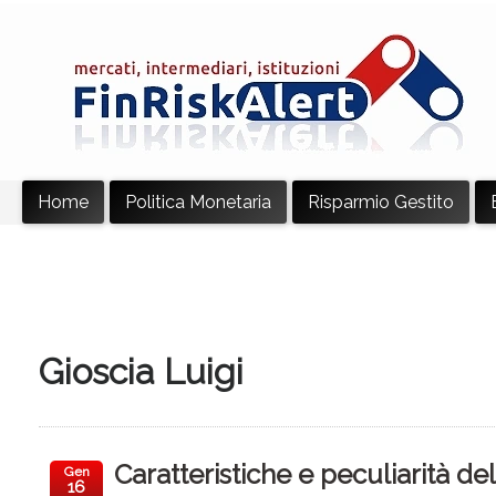
Home
Politica Monetaria
Risparmio Gestito
Gioscia Luigi
Caratteristiche e peculiarità del
Gen
16