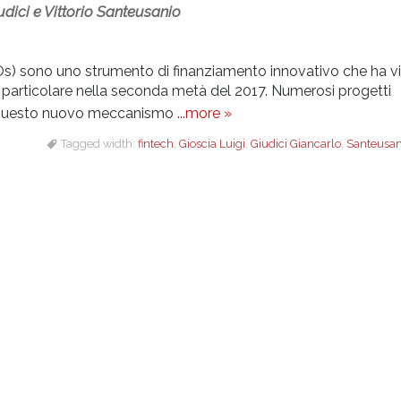
dici e Vittorio Santeusanio
Os) sono uno strumento di finanziamento innovativo che ha v
 in particolare nella seconda metà del 2017. Numerosi progetti
 di questo nuovo meccanismo
...more »
Tagged width:
fintech
,
Gioscia Luigi
,
Giudici Giancarlo
,
Santeusani