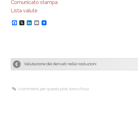
Comunicato stampa
Lista valute
F
X
L
E
a
i
m
c
n
a
e
k
i
b
e
l
Valutazione dei derivati nelle risoluzioni
o
d
o
I
k
n
I commenti per questo post sono chiusi