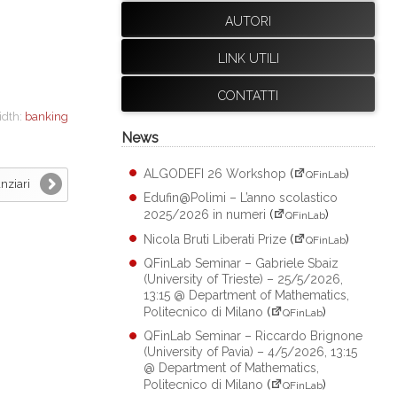
AUTORI
LINK UTILI
CONTATTI
idth:
banking
News
ALGODEFI 26 Workshop
(
)
QFinLab
nziari
Edufin@Polimi – L’anno scolastico
2025/2026 in numeri
(
)
QFinLab
Nicola Bruti Liberati Prize
(
)
QFinLab
QFinLab Seminar – Gabriele Sbaiz
(University of Trieste) – 25/5/2026,
13:15 @ Department of Mathematics,
Politecnico di Milano
(
)
QFinLab
QFinLab Seminar – Riccardo Brignone
(University of Pavia) – 4/5/2026, 13:15
@ Department of Mathematics,
Politecnico di Milano
(
)
QFinLab