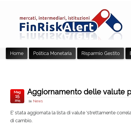
Home
Politica Monetaria
Risparmio Gestito
Aggiornamento delle valute pe
Mag
15
2015
News
E’ stata aggiornata la lista di valute ‘strettamente correlate’
di cambio.