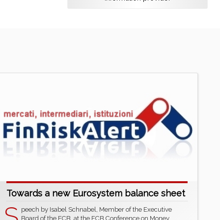
Towards a new Eurosystem balance sheet
S
peech by Isabel Schnabel, Member of the Executive
Board of the ECB, at the ECB Conference on Money