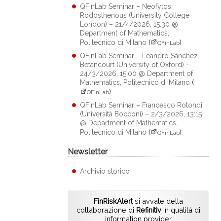
QFinLab Seminar – Neofytos
Rodosthenous (University College
London) – 21/4/2026, 15:30 @
Department of Mathematics,
Politecnico di Milano
(
)
QFinLab
QFinLab Seminar – Leandro Sánchez-
Betancourt (University of Oxford) –
24/3/2026, 15:00 @ Department of
Mathematics, Politecnico di Milano
(
)
QFinLab
QFinLab Seminar – Francesco Rotondi
(Università Bocconi) – 2/3/2026, 13:15
@ Department of Mathematics,
Politecnico di Milano
(
)
QFinLab
Newsletter
Archivio storico
FinRiskAlert
si avvale della
collaborazione di
Refinitiv
in qualità di
information provider