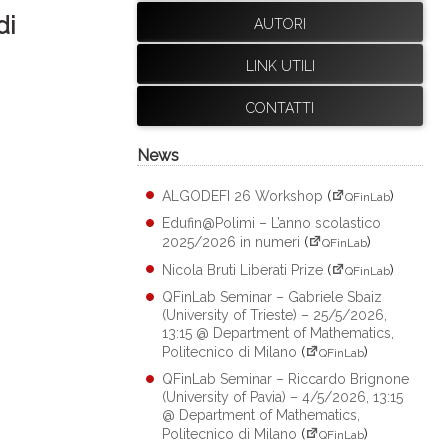
di
AUTORI
LINK UTILI
CONTATTI
News
ALGODEFI 26 Workshop
(
)
QFinLab
Edufin@Polimi – L’anno scolastico
2025/2026 in numeri
(
)
QFinLab
Nicola Bruti Liberati Prize
(
)
QFinLab
QFinLab Seminar – Gabriele Sbaiz
(University of Trieste) – 25/5/2026,
13:15 @ Department of Mathematics,
Politecnico di Milano
(
)
QFinLab
QFinLab Seminar – Riccardo Brignone
(University of Pavia) – 4/5/2026, 13:15
@ Department of Mathematics,
Politecnico di Milano
(
)
QFinLab