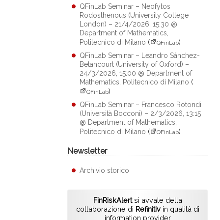
QFinLab Seminar – Neofytos
Rodosthenous (University College
London) – 21/4/2026, 15:30 @
Department of Mathematics,
Politecnico di Milano
(
)
QFinLab
QFinLab Seminar – Leandro Sánchez-
Betancourt (University of Oxford) –
24/3/2026, 15:00 @ Department of
Mathematics, Politecnico di Milano
(
)
QFinLab
QFinLab Seminar – Francesco Rotondi
(Università Bocconi) – 2/3/2026, 13:15
@ Department of Mathematics,
Politecnico di Milano
(
)
QFinLab
Newsletter
Archivio storico
FinRiskAlert
si avvale della
collaborazione di
Refinitiv
in qualità di
information provider