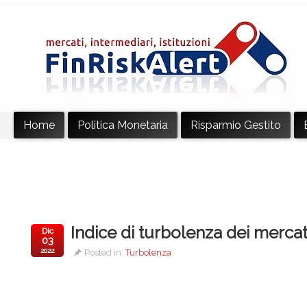
Home
Politica Monetaria
Risparmio Gestito
Indice di turbolenza dei merca
Dic
03
2022
Posted in:
Turbolenza