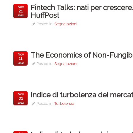
Fintech Talks: nati per crescere
Nov
21
HuffPost
2022
Posted in:
Segnalazioni
The Economics of Non-Fungible
Nov
11
2022
Posted in:
Segnalazioni
Indice di turbolenza dei mercat
Nov
01
2022
Posted in:
Turbolenza