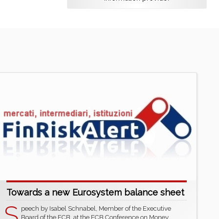
Towards a new Eurosystem balance sheet
S
peech by Isabel Schnabel, Member of the Executive
Board of the ECB, at the ECB Conference on Money