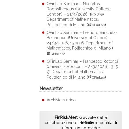
QFinLab Seminar – Neofytos
Rodosthenous (University College
London) – 21/4/2026, 15:30 @
Department of Mathematics,
Politecnico di Milano
(
)
QFinLab
QFinLab Seminar – Leandro Sánchez-
Betancourt (University of Oxford) –
24/3/2026, 15:00 @ Department of
Mathematics, Politecnico di Milano
(
)
QFinLab
QFinLab Seminar – Francesco Rotondi
(Università Bocconi) – 2/3/2026, 13:15
@ Department of Mathematics,
Politecnico di Milano
(
)
QFinLab
Newsletter
Archivio storico
FinRiskAlert
si avvale della
collaborazione di
Refinitiv
in qualità di
information provider