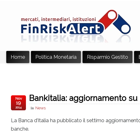
Home
Politica Monetaria
Risparmio Gestito
Bankitalia: aggiornamento su d
Nov
19
2014
News
La Banca d’Italia ha pubblicato il settimo aggiornamento 
banche.