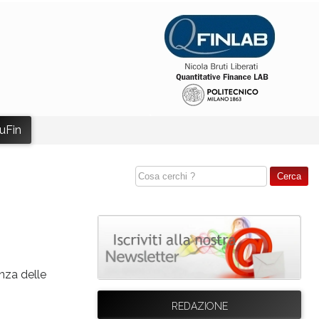
uFin
nza delle
REDAZIONE