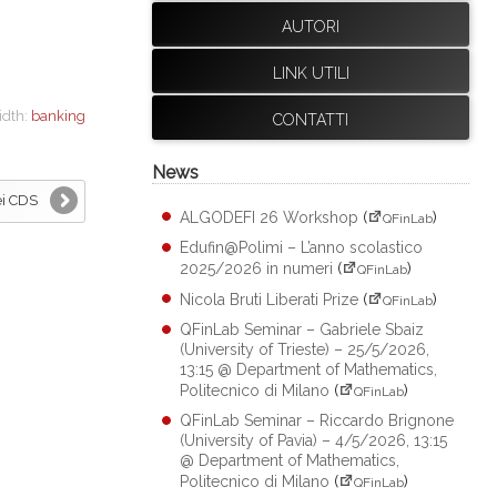
AUTORI
LINK UTILI
idth:
banking
CONTATTI
News
ei CDS
ALGODEFI 26 Workshop
(
)
QFinLab
Edufin@Polimi – L’anno scolastico
2025/2026 in numeri
(
)
QFinLab
Nicola Bruti Liberati Prize
(
)
QFinLab
QFinLab Seminar – Gabriele Sbaiz
(University of Trieste) – 25/5/2026,
13:15 @ Department of Mathematics,
Politecnico di Milano
(
)
QFinLab
QFinLab Seminar – Riccardo Brignone
(University of Pavia) – 4/5/2026, 13:15
@ Department of Mathematics,
Politecnico di Milano
(
)
QFinLab