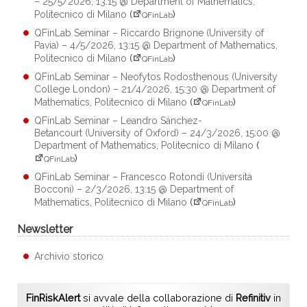
– 25/5/2026, 13:15 @ Department of Mathematics,
Politecnico di Milano
(
)
QFinLab
QFinLab Seminar – Riccardo Brignone (University of
Pavia) – 4/5/2026, 13:15 @ Department of Mathematics,
Politecnico di Milano
(
)
QFinLab
QFinLab Seminar – Neofytos Rodosthenous (University
College London) – 21/4/2026, 15:30 @ Department of
Mathematics, Politecnico di Milano
(
)
QFinLab
QFinLab Seminar – Leandro Sánchez-
Betancourt (University of Oxford) – 24/3/2026, 15:00 @
Department of Mathematics, Politecnico di Milano
(
)
QFinLab
QFinLab Seminar – Francesco Rotondi (Università
Bocconi) – 2/3/2026, 13:15 @ Department of
Mathematics, Politecnico di Milano
(
)
QFinLab
Newsletter
Archivio storico
FinRiskAlert
si avvale della collaborazione di
Refinitiv
in