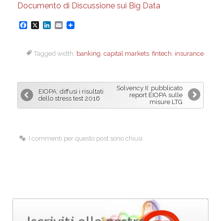
Documento di Discussione sui Big Data
F
X
L
E
a
i
m
Tagged width:
banking
,
capital markets
,
fintech
,
insurance
c
n
a
e
k
i
b
e
l
Solvency II: pubblicato
EIOPA: diffusi i risultati
o
d
report EIOPA sulle
dello stress test 2016
misure LTG
o
I
k
n
I commenti per questo post sono chiusi