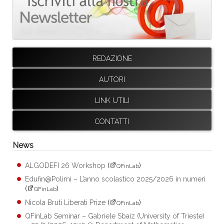
REDAZIONE
AUTORI
LINK UTILI
CONTATTI
News
ALGODEFI 26 Workshop
(
)
QFinLab
Edufin@Polimi – L’anno scolastico 2025/2026 in numeri
(
)
QFinLab
Nicola Bruti Liberati Prize
(
)
QFinLab
QFinLab Seminar – Gabriele Sbaiz (University of Trieste)