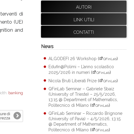
AUTORI
terventi di
LINK UTILI
amento (UE)
gnition and
CONTATTI
News
ALGODEFI 26 Workshop
(
)
QFinLab
Edufin@Polimi – L’anno scolastico
2025/2026 in numeri
(
)
QFinLab
Nicola Bruti Liberati Prize
(
)
QFinLab
QFinLab Seminar – Gabriele Sbaiz
idth:
banking
(University of Trieste) – 25/5/2026,
13:15 @ Department of Mathematics,
Politecnico di Milano
(
)
QFinLab
QFinLab Seminar – Riccardo Brignone
ure di
urezza
(University of Pavia) – 4/5/2026, 13:15
@ Department of Mathematics,
Politecnico di Milano
(
)
QFinLab