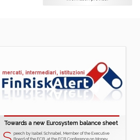
Towards a new Eurosystem balance sheet
S
peech by Isabel Schnabel, Member of the Executive
Board of the ECB, at the ECB Conference on Money