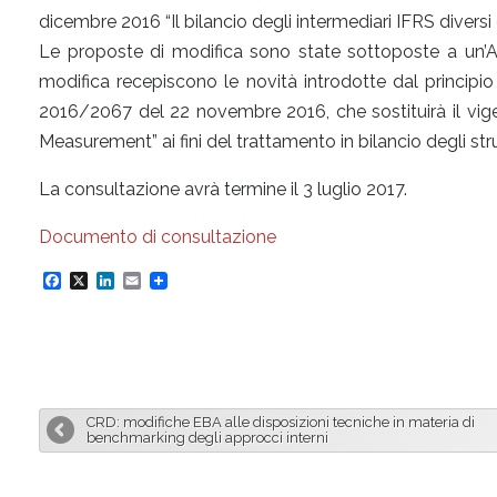
dicembre 2016 “Il bilancio degli intermediari IFRS diversi 
Le proposte di modifica sono state sottoposte a un’Ana
modifica recepiscono le novità introdotte dal princip
2016/2067 del 22 novembre 2016, che sostituirà il vige
Measurement” ai fini del trattamento in bilancio degli stru
La consultazione avrà termine il 3 luglio 2017.
Documento di consultazione
F
X
L
E
a
i
m
c
n
a
e
k
i
b
e
l
CRD: modifiche EBA alle disposizioni tecniche in materia di
o
d
benchmarking degli approcci interni
o
I
k
n