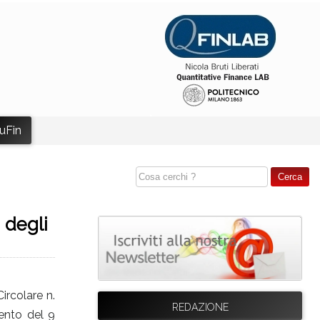
uFin
 degli
ircolare n.
REDAZIONE
ento del 9