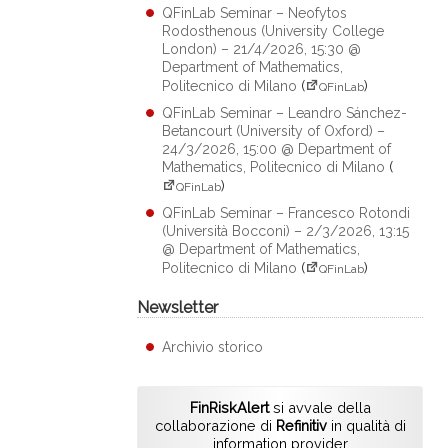
QFinLab Seminar – Neofytos
Rodosthenous (University College
London) – 21/4/2026, 15:30 @
Department of Mathematics,
Politecnico di Milano
(
)
QFinLab
QFinLab Seminar – Leandro Sánchez-
Betancourt (University of Oxford) –
24/3/2026, 15:00 @ Department of
Mathematics, Politecnico di Milano
(
)
QFinLab
QFinLab Seminar – Francesco Rotondi
(Università Bocconi) – 2/3/2026, 13:15
@ Department of Mathematics,
Politecnico di Milano
(
)
QFinLab
Newsletter
Archivio storico
FinRiskAlert
si avvale della
collaborazione di
Refinitiv
in qualità di
information provider