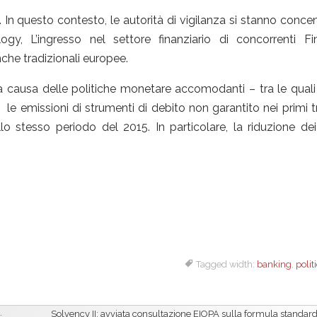
. In questo contesto, le autorità di vigilanza si stanno conce
logy, L’ingresso nel settore finanziario di concorrenti F
che tradizionali europee.
a causa delle politiche monetare accomodanti – tra le quali 
e emissioni di strumenti di debito non garantito nei primi tr
o stesso periodo del 2015. In particolare, la riduzione de
Tagged width:
banking
,
polit
Solvency II: avviata consultazione EIOPA sulla formula standard 