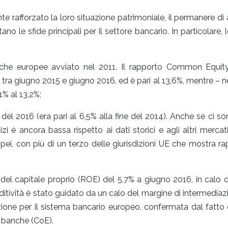
afforzato la loro situazione patrimoniale, il permanere di alti
no le sfide principali per il settore bancario. In particolare, l
banche europee avviato nel 2011. Il rapporto Common Equity
e tra giugno 2015 e giugno 2016, ed è pari al 13,6%, mentre – n
1% al 13,2%;
l 2016 (era pari al 6,5% alla fine del 2014). Anche se ci so
izi è ancora bassa rispetto ai dati storici e agli altri mercati
ropei, con più di un terzo delle giurisdizioni UE che mostra r
l capitale proprio (ROE) del 5,7% a giugno 2016, in calo d
ditività è stato guidato da un calo del margine di intermediaz
zione per il sistema bancario europeo, confermata dal fatto
e banche (CoE).