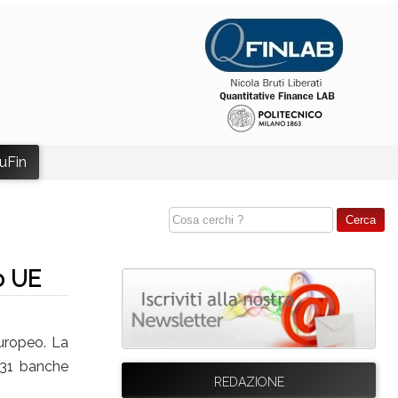
uFin
o UE
europeo. La
 131 banche
REDAZIONE