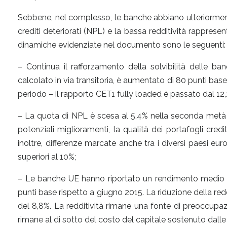
Sebbene, nel complesso, le banche abbiano ulteriormente r
crediti deteriorati (NPL) e la bassa redditività rappresenta
dinamiche evidenziate nel documento sono le seguenti:
– Continua il rafforzamento della solvibilità delle 
calcolato in via transitoria, è aumentato di 80 punti bas
periodo – il rapporto CET1 fully loaded è passato dal 12,
– La quota di NPL è scesa al 5,4% nella seconda metà de
potenziali miglioramenti, la qualità dei portafogli credit
inoltre, differenze marcate anche tra i diversi paesi eu
superiori al 10%;
– Le banche UE hanno riportato un rendimento medio de
punti base rispetto a giugno 2015. La riduzione della red
del 8,8%. La redditività rimane una fonte di preoccupa
rimane al di sotto del costo del capitale sostenuto dall