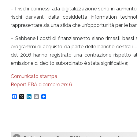
– I rischi connessi alla digitalizzazione sono in aumento
rischi derivanti dalla cosiddetta information techno
rappresentare sia una sfida che un’opportunità per le ban
– Sebbene i costi di finanziamento siano rimasti bassi 
programmi di acquisto da parte delle banche centrali – l
del 2016 hanno registrato una contrazione rispetto all
emissione di debito subordinato è stata significativa;
Comunicato stampa
Report EBA dicembre 2016
F
X
L
E
a
i
m
c
n
a
e
k
i
b
e
l