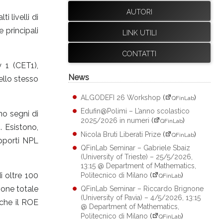
AUTORI
 livelli di
e principali
LINK UTILI
CONTATTI
 1 (CET1),
News
ello stesso
ALGODEFI 26 Workshop
(
)
QFinLab
Edufin@Polimi – L’anno scolastico
no segni di
2025/2026 in numeri
(
)
QFinLab
. Esistono,
Nicola Bruti Liberati Prize
(
)
QFinLab
apporti NPL
QFinLab Seminar – Gabriele Sbaiz
(University of Trieste) – 25/5/2026,
13:15 @ Department of Mathematics,
i oltre 100
Politecnico di Milano
(
)
QFinLab
ione totale
QFinLab Seminar – Riccardo Brignone
(University of Pavia) – 4/5/2026, 13:15
 che il ROE
@ Department of Mathematics,
Politecnico di Milano
(
)
QFinLab