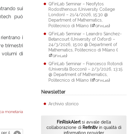
QFinLab Seminar – Neofytos
ntrando sui
Rodosthenous (University College
London) – 21/4/2026, 15:30 @
intech può
Department of Mathematics,
Politecnico di Milano
(
)
QFinLab
QFinLab Seminar – Leandro Sánchez-
rientrano i
Betancourt (University of Oxford) –
24/3/2026, 15:00 @ Department of
e trimestri
Mathematics, Politecnico di Milano
(
i volumi di
)
QFinLab
QFinLab Seminar – Francesco Rotondi
(Università Bocconi) – 2/3/2026, 13:15
@ Department of Mathematics,
Politecnico di Milano
(
)
QFinLab
Newsletter
Archivio storico
ica monetaria
FinRiskAlert
si avvale della
collaborazione di
Refinitiv
in qualità di
information provider
per il