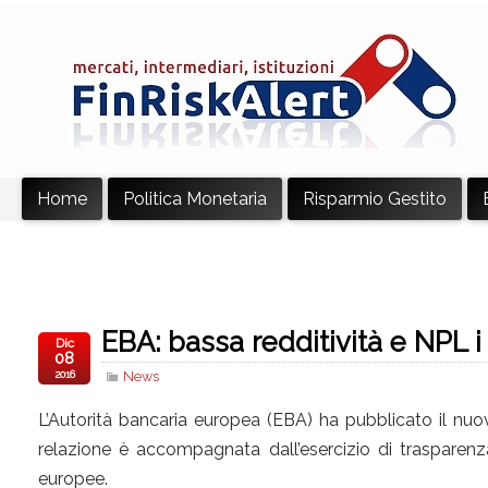
Home
Politica Monetaria
Risparmio Gestito
EBA: bassa redditività e NPL i
Dic
08
2016
News
L’Autorità bancaria europea (EBA) ha pubblicato il nuov
relazione è accompagnata dall’esercizio di trasparenza 
europee.