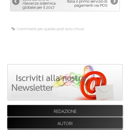
Italia il primo servizio di
rilevanza sistemica
pagamenti via POS
o
I
globale per il 2017
k
n
I commenti per questo post sono chiusi
REDAZIONE
AUTORI