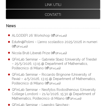
LINK UTILI
CONTATTI
News
ALGODEFI 26 Workshop
(
)
QFinLab
Edufin@Polimi – L’anno scolastico 2025/2026 in numeri
(
)
QFinLab
Nicola Bruti Liberati Prize
(
)
QFinLab
QFinLab Seminar – Gabriele Sbaiz (University of Trieste)
– 25/5/2026, 13:15 @ Department of Mathematics,
Politecnico di Milano
(
)
QFinLab
QFinLab Seminar – Riccardo Brignone (University of
Pavia) – 4/5/2026, 13:15 @ Department of Mathematics,
Politecnico di Milano
(
)
QFinLab
QFinLab Seminar – Neofytos Rodosthenous (University
College London) – 21/4/2026, 15:30 @ Department of
Mathematics, Politecnico di Milano
(
)
QFinLab
QFinLab Seminar – Leandro Sánchez-