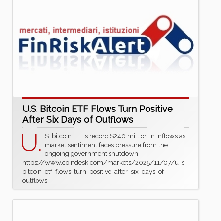
U.S. Bitcoin ETF Flows Turn Positive
After Six Days of Outflows
U.
S. bitcoin ETFs record $240 million in inflows as
market sentiment faces pressure from the
ongoing government shutdown.
https://www.coindesk.com/markets/2025/11/07/u-s-
bitcoin-etf-flows-turn-positive-after-six-days-of-
outflows