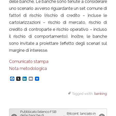
delle banche. Le banche sono tenute a considerare
uno scenario avverso riguardante un set comune di
fattori di rischio (rischio di credito – incluse le
cartolarizzazioni – rischio di mercato, rischio di
credito di controparte e rischio operativo – incluso
il rischio di comportamento). Inoltre, le banche
sono invitate a proiettare l’effetto degli scenari sul
margine di interesse.
Comunicato stampa
Nota metodologica
F
X
L
E
a
i
m
Tagged width:
banking
c
n
a
e
k
i
b
e
l
Pubblicato l’elenco FSB
Bitcoint: lanciato in
o
d
delle banche di