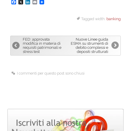
F
X
L
E
a
i
m
Tagged width:
banking
c
n
a
e
k
i
b
e
l
FED: approvata
Nuove Linee guida
o
d
modifica in materia di
ESMA su strumenti di
requisiti patrimoniali e
debito complessi e
o
I
stress test
depositi strutturati
k
n
I commenti per questo post sono chiusi