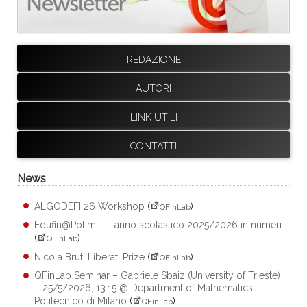
REDAZIONE
AUTORI
LINK UTILI
CONTATTI
News
ALGODEFI 26 Workshop
(
)
QFinLab
Edufin@Polimi – L’anno scolastico 2025/2026 in numeri
(
)
QFinLab
Nicola Bruti Liberati Prize
(
)
QFinLab
QFinLab Seminar – Gabriele Sbaiz (University of Trieste)
– 25/5/2026, 13:15 @ Department of Mathematics,
Politecnico di Milano
(
)
QFinLab