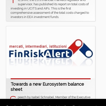
supervisor, has published its report on total costs of
investing in UCITS and AIFs. This is the first
comprehensive assessment of the total costs charged to
investors in EEA investment funds.
Towards a new Eurosystem balance
sheet
S
peech by Isabel Schnabel, Member of the Executive
Board of the ECB, at the ECB Conference on Money
Markets 2025