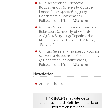
QFinLab Seminar – Neofytos
Rodosthenous (University College
London) – 21/4/2026, 15:30 @
Department of Mathematics,
Politecnico di Milano
(
)
QFinLab
QFinLab Seminar – Leandro Sánchez-
Betancourt (University of Oxford) –
24/3/2026, 15:00 @ Department of
Mathematics, Politecnico di Milano
(
)
QFinLab
QFinLab Seminar – Francesco Rotondi
(Università Bocconi) – 2/3/2026, 13:15
@ Department of Mathematics,
Politecnico di Milano
(
)
QFinLab
Newsletter
Archivio storico
FinRiskAlert
si avvale della
collaborazione di
Refinitiv
in qualità di
information provider