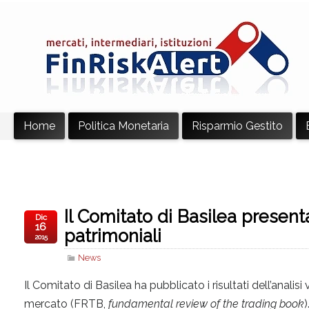
Home
Politica Monetaria
Risparmio Gestito
Il Comitato di Basilea present
Dic
16
patrimoniali
2015
News
Il Comitato di Basilea ha pubblicato i risultati dell’analis
mercato (FRTB,
fundamental review of the trading book
)