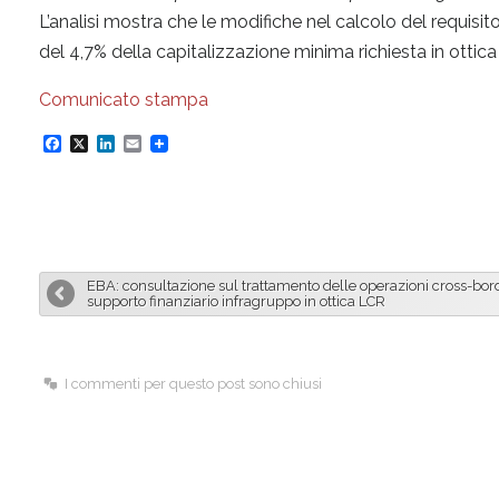
L’analisi mostra che le modifiche nel calcolo del requis
del 4,7% della capitalizzazione minima richiesta in ottica B
Comunicato stampa
F
X
L
E
a
i
m
c
n
a
e
k
i
b
e
l
EBA: consultazione sul trattamento delle operazioni cross-bor
o
d
supporto finanziario infragruppo in ottica LCR
o
I
k
n
I commenti per questo post sono chiusi