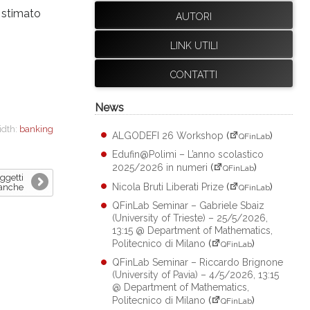
o stimato
AUTORI
LINK UTILI
CONTATTI
News
idth:
banking
ALGODEFI 26 Workshop
(
)
QFinLab
Edufin@Polimi – L’anno scolastico
2025/2026 in numeri
(
)
QFinLab
ggetti
Nicola Bruti Liberati Prize
(
)
banche
QFinLab
QFinLab Seminar – Gabriele Sbaiz
(University of Trieste) – 25/5/2026,
13:15 @ Department of Mathematics,
Politecnico di Milano
(
)
QFinLab
QFinLab Seminar – Riccardo Brignone
(University of Pavia) – 4/5/2026, 13:15
@ Department of Mathematics,
Politecnico di Milano
(
)
QFinLab