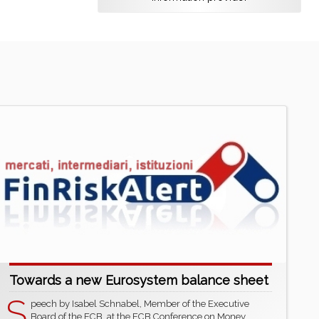
Towards a new Eurosystem balance sheet
S
peech by Isabel Schnabel, Member of the Executive
Board of the ECB, at the ECB Conference on Money