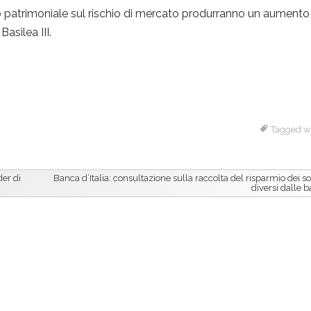
ito patrimoniale sul rischio di mercato produrranno un aument
asilea III.
Tagged w
der di
Banca d’Italia: consultazione sulla raccolta del risparmio dei so
diversi dalle 