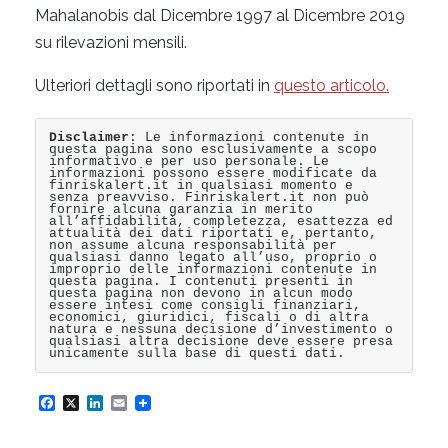
Mahalanobis dal Dicembre 1997 al Dicembre 2019
su rilevazioni mensili.
Ulteriori dettagli sono riportati in
questo articolo.
Disclaimer
: Le informazioni contenute in
questa pagina sono esclusivamente a scopo
informativo e per uso personale. Le
informazioni possono essere modificate da
finriskalert.it in qualsiasi momento e
senza preavviso. Finriskalert.it non può
fornire alcuna garanzia in merito
all’affidabilità, completezza, esattezza ed
attualità dei dati riportati e, pertanto,
non assume alcuna responsabilità per
qualsiasi danno legato all’uso, proprio o
improprio delle informazioni contenute in
questa pagina. I contenuti presenti in
questa pagina non devono in alcun modo
essere intesi come consigli finanziari,
economici, giuridici, fiscali o di altra
natura e nessuna decisione d’investimento o
qualsiasi altra decisione deve essere presa
unicamente sulla base di questi dati.
F
X
L
E
a
i
m