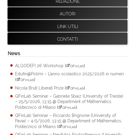
REDAZIONE
AUTORI
LINK UTILI
CONTATTI
News
ALGODEFI 26 Workshop
(
)
QFinLab
Edufin@Polimi – L’anno scolastico 2025/2026 in numeri
(
)
QFinLab
Nicola Bruti Liberati Prize
(
)
QFinLab
QFinLab Seminar – Gabriele Sbaiz (University of Trieste)
– 25/5/2026, 13:15 @ Department of Mathematics,
Politecnico di Milano
(
)
QFinLab
QFinLab Seminar – Riccardo Brignone (University of
Pavia) – 4/5/2026, 13:15 @ Department of Mathematics,
Politecnico di Milano
(
)
QFinLab
QFinLab Seminar – Neofytos Rodosthenous (University