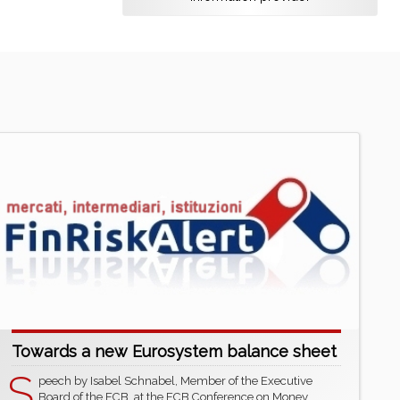
Towards a new Eurosystem balance sheet
S
peech by Isabel Schnabel, Member of the Executive
Board of the ECB, at the ECB Conference on Money