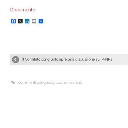
Documento
F
X
L
E
a
i
m
c
n
a
e
k
i
b
e
l
Il Comitato congiunto apre una discussione sui PRIIPs
o
d
o
I
k
n
I commenti per questo post sono chiusi