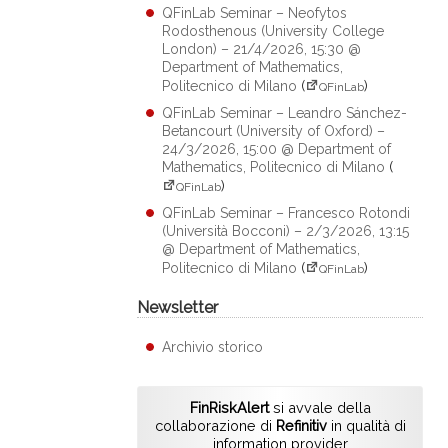
QFinLab Seminar – Neofytos
Rodosthenous (University College
London) – 21/4/2026, 15:30 @
Department of Mathematics,
Politecnico di Milano
(
)
QFinLab
QFinLab Seminar – Leandro Sánchez-
Betancourt (University of Oxford) –
24/3/2026, 15:00 @ Department of
Mathematics, Politecnico di Milano
(
)
QFinLab
QFinLab Seminar – Francesco Rotondi
(Università Bocconi) – 2/3/2026, 13:15
@ Department of Mathematics,
Politecnico di Milano
(
)
QFinLab
Newsletter
Archivio storico
FinRiskAlert
si avvale della
collaborazione di
Refinitiv
in qualità di
information provider