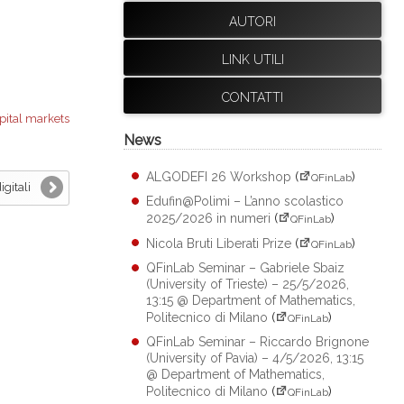
AUTORI
LINK UTILI
CONTATTI
pital markets
News
ALGODEFI 26 Workshop
(
)
QFinLab
gitali
Edufin@Polimi – L’anno scolastico
2025/2026 in numeri
(
)
QFinLab
Nicola Bruti Liberati Prize
(
)
QFinLab
QFinLab Seminar – Gabriele Sbaiz
(University of Trieste) – 25/5/2026,
13:15 @ Department of Mathematics,
Politecnico di Milano
(
)
QFinLab
QFinLab Seminar – Riccardo Brignone
(University of Pavia) – 4/5/2026, 13:15
@ Department of Mathematics,
Politecnico di Milano
(
)
QFinLab