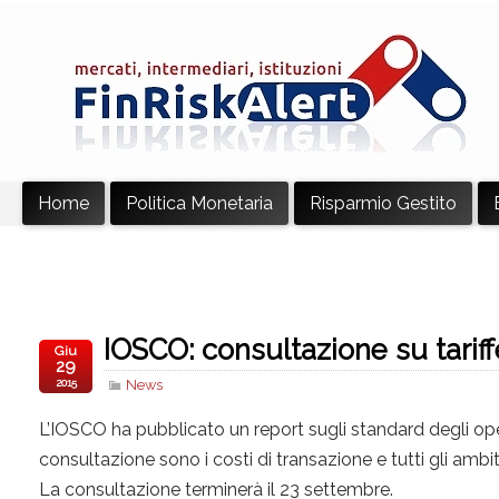
Home
Politica Monetaria
Risparmio Gestito
IOSCO: consultazione su tarif
Giu
29
2015
News
L’IOSCO ha pubblicato un report sugli standard degli ope
consultazione sono i costi di transazione e tutti gli ambiti
La consultazione terminerà il 23 settembre.