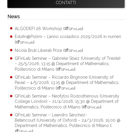
CONTATTI
News
ALGODEFI 26 Workshop
(
)
QFinLab
Edufin@Polimi – L’anno scolastico 2025/2026 in numeri
(
)
QFinLab
Nicola Bruti Liberati Prize
(
)
QFinLab
QFinLab Seminar – Gabriele Sbaiz (University of Trieste)
– 25/5/2026, 13:15 @ Department of Mathematics,
Politecnico di Milano
(
)
QFinLab
QFinLab Seminar – Riccardo Brignone (University of
Pavia) – 4/5/2026, 13:15 @ Department of Mathematics,
Politecnico di Milano
(
)
QFinLab
QFinLab Seminar – Neofytos Rodosthenous (University
College London) – 21/4/2026, 15:30 @ Department of
Mathematics, Politecnico di Milano
(
)
QFinLab
QFinLab Seminar – Leandro Sánchez-
Betancourt (University of Oxford) – 24/3/2026, 15:00 @
Department of Mathematics, Politecnico di Milano
(
)
QFinLab