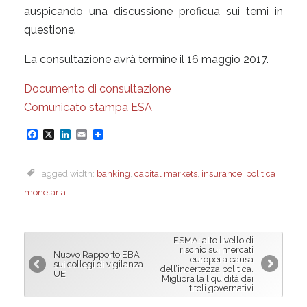
auspicando una discussione proficua sui temi in
questione.
La consultazione avrà termine il 16 maggio 2017.
Documento di consultazione
Comunicato stampa ESA
F
X
L
E
a
i
m
Tagged width:
banking
,
capital markets
,
insurance
,
politica
c
n
a
monetaria
e
k
i
b
e
l
o
d
ESMA: alto livello di
o
I
rischio sui mercati
Nuovo Rapporto EBA
europei a causa
sui collegi di vigilanza
k
n
dell’incertezza politica.
UE
Migliora la liquidità dei
titoli governativi