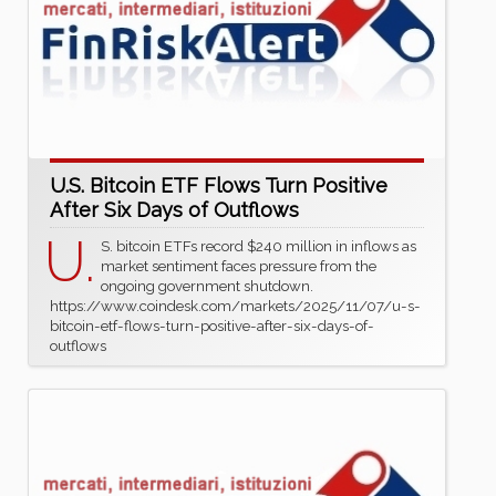
U.S. Bitcoin ETF Flows Turn Positive
After Six Days of Outflows
U.
S. bitcoin ETFs record $240 million in inflows as
market sentiment faces pressure from the
ongoing government shutdown.
https://www.coindesk.com/markets/2025/11/07/u-s-
bitcoin-etf-flows-turn-positive-after-six-days-of-
outflows