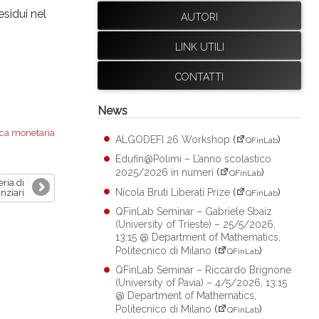
sidui nel
AUTORI
LINK UTILI
CONTATTI
News
ica monetaria
ALGODEFI 26 Workshop
(
)
QFinLab
Edufin@Polimi – L’anno scolastico
2025/2026 in numeri
(
)
QFinLab
ria di
Nicola Bruti Liberati Prize
(
)
nziari
QFinLab
QFinLab Seminar – Gabriele Sbaiz
(University of Trieste) – 25/5/2026,
13:15 @ Department of Mathematics,
Politecnico di Milano
(
)
QFinLab
QFinLab Seminar – Riccardo Brignone
(University of Pavia) – 4/5/2026, 13:15
@ Department of Mathematics,
Politecnico di Milano
(
)
QFinLab