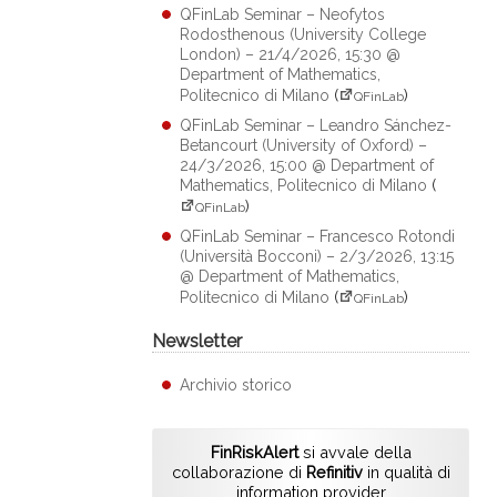
QFinLab Seminar – Neofytos
Rodosthenous (University College
London) – 21/4/2026, 15:30 @
Department of Mathematics,
Politecnico di Milano
(
)
QFinLab
QFinLab Seminar – Leandro Sánchez-
Betancourt (University of Oxford) –
24/3/2026, 15:00 @ Department of
Mathematics, Politecnico di Milano
(
)
QFinLab
QFinLab Seminar – Francesco Rotondi
(Università Bocconi) – 2/3/2026, 13:15
@ Department of Mathematics,
Politecnico di Milano
(
)
QFinLab
Newsletter
Archivio storico
FinRiskAlert
si avvale della
collaborazione di
Refinitiv
in qualità di
information provider