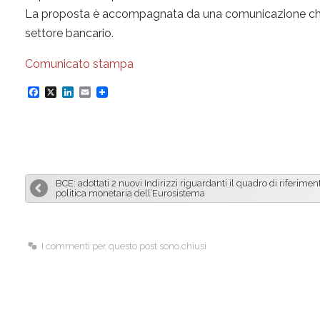
La proposta è accompagnata da una comunicazione che defi
settore bancario.
Comunicato stampa
F
X
L
E
a
i
m
c
n
a
e
k
i
b
e
l
BCE: adottati 2 nuovi Indirizzi riguardanti il quadro di riferimen
o
d
politica monetaria dell’Eurosistema
o
I
k
n
I commenti per questo post sono chiusi