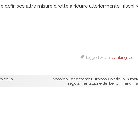
nisce altre misure dirette a ridurre ulteriormente i rischi re
Tagged width:
banking
,
polit
to della
Accordo Parlamento Europeo-Consiglio in mate
regolamentazione dei benchmark fina