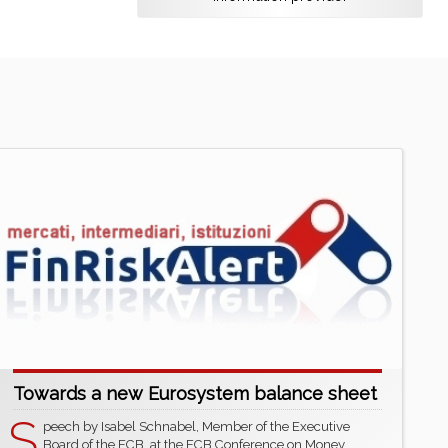
Towards a new Eurosystem balance sheet
S
peech by Isabel Schnabel, Member of the Executive
Board of the ECB, at the ECB Conference on Money