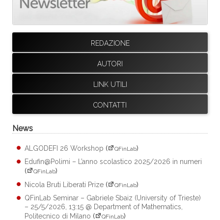
REDAZIONE
AUTORI
LINK UTILI
CONTATTI
News
ALGODEFI 26 Workshop
(
)
QFinLab
Edufin@Polimi – L’anno scolastico 2025/2026 in numeri
(
)
QFinLab
Nicola Bruti Liberati Prize
(
)
QFinLab
QFinLab Seminar – Gabriele Sbaiz (University of Trieste)
– 25/5/2026, 13:15 @ Department of Mathematics,
Politecnico di Milano
(
)
QFinLab