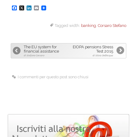
F
X
L
E
a
i
m
Tagged width:
banking
,
Corsaro Stefano
c
n
a
e
k
i
b
e
l
The EU system for
EIOPA pensions Stress
o
d
financial assistance
Test 2015
di Stefano Corsaro
di Silvia Dell’Acqua
o
I
k
n
I commenti per questo post sono chiusi