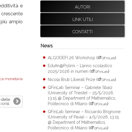
dditività e
AUTORI
a crescente
LINK UTILI
l più ampio
CONTATTI
News
ALGODEFI 26 Workshop
(
)
QFinLab
Edufin@Polimi – L’anno scolastico
2025/2026 in numeri
(
)
QFinLab
ica monetaria
Nicola Bruti Liberati Prize
(
)
QFinLab
QFinLab Seminar – Gabriele Sbaiz
(University of Trieste) – 25/5/2026,
13:15 @ Department of Mathematics,
 delle
-crisi.
Politecnico di Milano
(
)
QFinLab
QFinLab Seminar – Riccardo Brignone
(University of Pavia) – 4/5/2026, 13:15
@ Department of Mathematics,
Politecnico di Milano
(
)
QFinLab