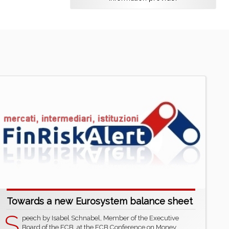
Towards a new Eurosystem balance sheet
S
peech by Isabel Schnabel, Member of the Executive
Board of the ECB, at the ECB Conference on Money