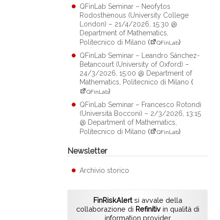
QFinLab Seminar – Neofytos
Rodosthenous (University College
London) – 21/4/2026, 15:30 @
Department of Mathematics,
Politecnico di Milano
(
)
QFinLab
QFinLab Seminar – Leandro Sánchez-
Betancourt (University of Oxford) –
24/3/2026, 15:00 @ Department of
Mathematics, Politecnico di Milano
(
)
QFinLab
QFinLab Seminar – Francesco Rotondi
(Università Bocconi) – 2/3/2026, 13:15
@ Department of Mathematics,
Politecnico di Milano
(
)
QFinLab
Newsletter
Archivio storico
FinRiskAlert
si avvale della
collaborazione di
Refinitiv
in qualità di
information provider