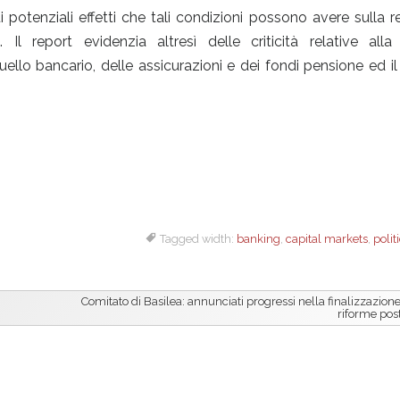
 potenziali effetti che tali condizioni possono avere sulla re
e. Il report evidenzia altresì delle criticità relative all
 quello bancario, delle assicurazioni e dei fondi pensione ed i
Tagged width:
banking
,
capital markets
,
polit
Comitato di Basilea: annunciati progressi nella finalizzazione
riforme post