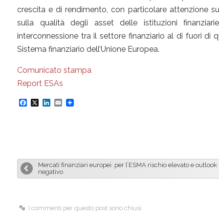
crescita e di rendimento, con particolare attenzione sui
sulla qualità degli asset delle istituzioni finanziari
interconnessione tra il settore finanziario al di fuori di
Sistema finanziario dell’Unione Europea.
Comunicato stampa
Report ESAs
F
X
L
E
a
i
m
c
n
a
e
k
i
b
e
l
Mercati finanziari europei: per l’ESMA rischio elevato e outlook
o
d
negativo
o
I
k
n
I commenti per questo post sono chiusi