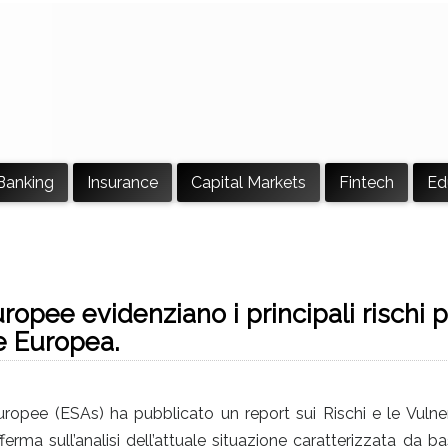
Banking
Insurance
Capital Markets
Fintech
Ed
opee evidenziano i principali rischi pe
ne Europea.
ropee (ESAs) ha pubblicato un report sui Rischi e le Vulner
erma sull’analisi dell’attuale situazione caratterizzata da bas