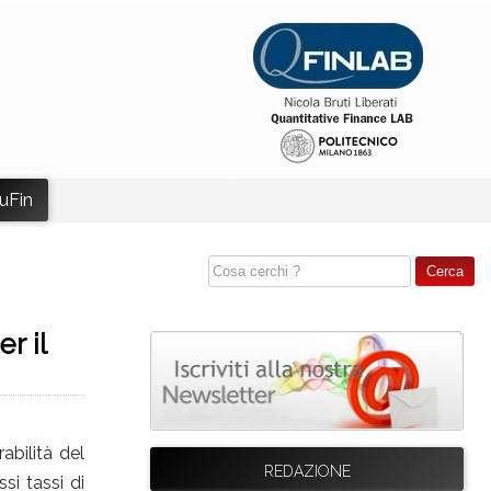
uFin
r il
abilità del
REDAZIONE
si tassi di