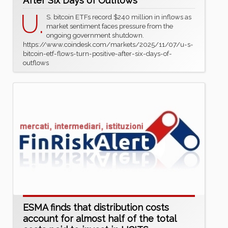
After Six Days of Outflows
U.
S. bitcoin ETFs record $240 million in inflows as
market sentiment faces pressure from the
ongoing government shutdown.
https://www.coindesk.com/markets/2025/11/07/u-s-
bitcoin-etf-flows-turn-positive-after-six-days-of-
outflows
ESMA finds that distribution costs
account for almost half of the total