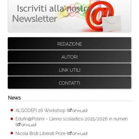
REDAZIONE
AUTORI
LINK UTILI
CONTATTI
News
ALGODEFI 26 Workshop
(
)
QFinLab
Edufin@Polimi – L’anno scolastico 2025/2026 in numeri
(
)
QFinLab
Nicola Bruti Liberati Prize
(
)
QFinLab