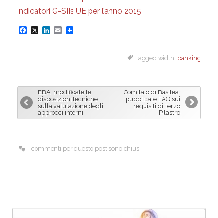
Indicatori G-SIIs UE per l’anno 2015
F
X
L
E
a
i
m
Tagged width:
banking
c
n
a
e
k
i
b
e
l
EBA: modificate le
Comitato di Basilea:
o
d
disposizioni tecniche
pubblicate FAQ sui
sulla valutazione degli
requisiti di Terzo
o
I
approcci interni
Pilastro
k
n
I commenti per questo post sono chiusi